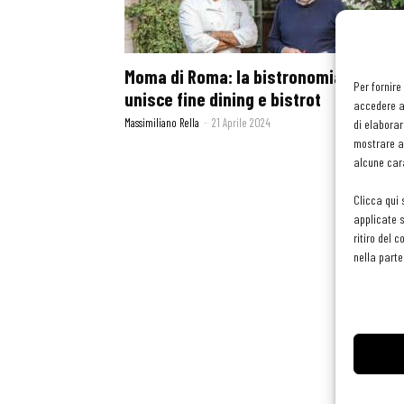
Moma di Roma: la bistronomia che
Per fornire
unisce fine dining e bistrot
accedere al
Massimiliano Rella
-
21 Aprile 2024
di elaborar
mostrare an
alcune cara
Clicca qui 
applicate s
ritiro del 
nella parte