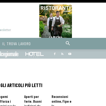
ewsletter
IL TROVA LAVORO
Bargiornale
dolcegiornale
Hoteldomani
GLI ARTICOLI PIÙ LETTI
ogemi
Aperti per
Recensioni
fforza i
ferie. Buoni
online, Fipe e