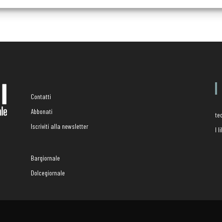
Contatti
Abbonati
te
Iscriviti alla newsletter
I 
Bargiornale
Dolcegiornale