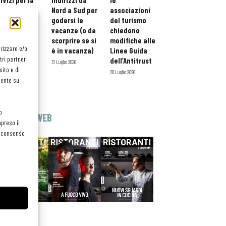
rvizi per la
indirizzi da
le
storazione:
Nord a Sud per
associazioni
ario esteso
godersi le
del turismo
tessera
vacanze (o da
chiedono
atuita per i
scorprire se si
modifiche alle
orizzare e/o
ofessionisti
è in vacanza)
Linee Guida
tri partner
oReCa
dell’Antitrust
31 Luglio 2026
ito e di
Luglio 2026
20 Luglio 2026
mente su
o
EDICOLA WEB
preso il
el consenso