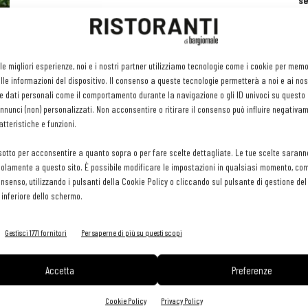
se
ri
or
e 
gr
 le migliori esperienze, noi e i nostri partner utilizziamo tecnologie come i cookie per mem
pr
le informazioni del dispositivo. Il consenso a queste tecnologie permetterà a noi e ai nos
H
e dati personali come il comportamento durante la navigazione o gli ID univoci su questo s
29 
nunci (non) personalizzati. Non acconsentire o ritirare il consenso può influire negativa
tteristiche e funzioni.
sotto per acconsentire a quanto sopra o per fare scelte dettagliate. Le tue scelte sarann
olamente a questo sito. È possibile modificare le impostazioni in qualsiasi momento, com
consenso, utilizzando i pulsanti della Cookie Policy o cliccando sul pulsante di gestione d
 inferiore dello schermo.
Gestisci 1771 fornitori
Per saperne di più su questi scopi
Accetta
Preferenze
Cookie Policy
Privacy Policy