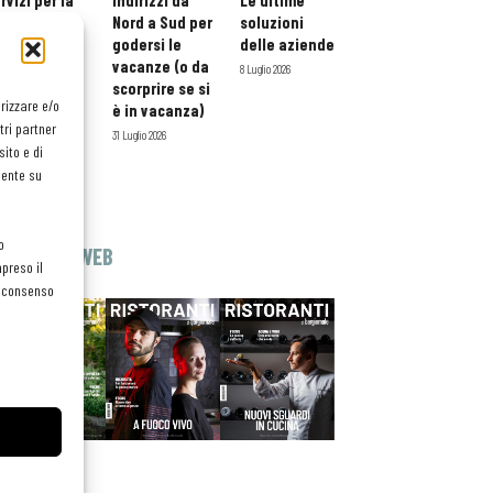
rvizi per la
indirizzi da
Le ultime
storazione:
Nord a Sud per
soluzioni
ario esteso
godersi le
delle aziende
tessera
vacanze (o da
8 Luglio 2026
atuita per i
scorprire se si
orizzare e/o
ofessionisti
è in vacanza)
tri partner
oReCa
31 Luglio 2026
ito e di
Luglio 2026
mente su
o
EDICOLA WEB
preso il
el consenso