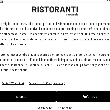
se
ri
or
e 
gr
 le migliori esperienze, noi e i nostri partner utilizziamo tecnologie come i cookie per mem
pr
le informazioni del dispositivo. Il consenso a queste tecnologie permetterà a noi e ai nos
H
e dati personali come il comportamento durante la navigazione o gli ID univoci su questo s
29 
nunci (non) personalizzati. Non acconsentire o ritirare il consenso può influire negativa
tteristiche e funzioni.
sotto per acconsentire a quanto sopra o per fare scelte dettagliate. Le tue scelte sarann
olamente a questo sito. È possibile modificare le impostazioni in qualsiasi momento, com
consenso, utilizzando i pulsanti della Cookie Policy o cliccando sul pulsante di gestione d
 inferiore dello schermo.
Gestisci 1771 fornitori
Per saperne di più su questi scopi
Accetta
Preferenze
Cookie Policy
Privacy Policy