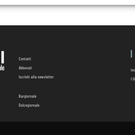
Contatti
Abbonati
te
Iscriviti alla newsletter
I 
Bargiornale
Dolcegiornale