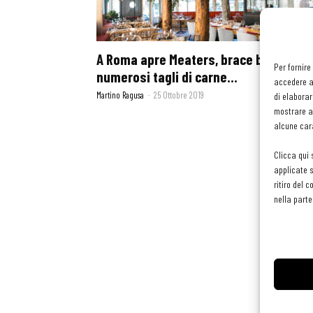
A Roma apre Meaters, brace bar con
Per fornire
numerosi tagli di carne...
accedere al
Martino Ragusa
-
25 Ottobre 2019
di elaborar
mostrare an
alcune cara
Clicca qui 
applicate s
ritiro del 
nella parte