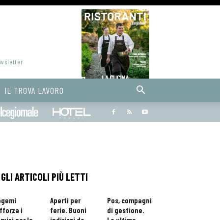
ewsletter
IL TROVA LAVORO
Bargiornale
dolcegiornale
Hoteldomani
GLI ARTICOLI PIÙ LETTI
ogemi
Aperti per
Pos, compagni
fforza i
ferie. Buoni
di gestione.