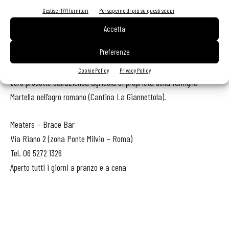
La carta dei vini
conta 130 referenze, un’ampia selezione delle
Gestisci 1771 fornitori
Per saperne di più su questi scopi
migliori etichette con un’attenzione particolare alle piccole
Accetta
produzioni con un elevato standard qualitativo alle quali è stato
Preferenze
affiancato qualche grande nome come Antinori. La più grande
novità della carta vini è l’inserimento di 6 etichette a chilometro
Cookie Policy
Privacy Policy
zero prodotte dall’azienda agricola di proprietà della famiglia
Martella nell’agro romano (Cantina La Giannettola).
Meaters – Brace Bar
Via Riano 2 (zona Ponte Milvio – Roma)
Tel. 06 5272 1326
Aperto tutti i giorni a pranzo e a cena