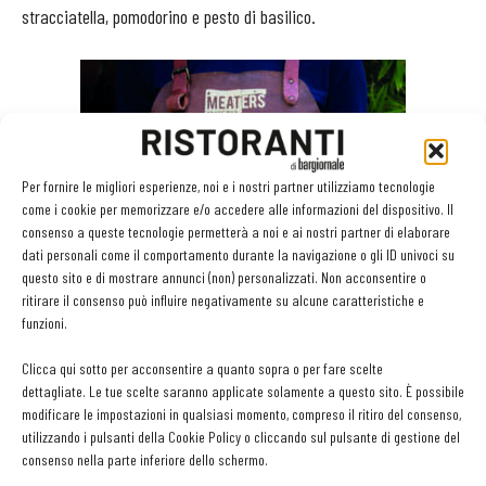
stracciatella, pomodorino e pesto di basilico.
Per fornire le migliori esperienze, noi e i nostri partner utilizziamo tecnologie
come i cookie per memorizzare e/o accedere alle informazioni del dispositivo. Il
consenso a queste tecnologie permetterà a noi e ai nostri partner di elaborare
dati personali come il comportamento durante la navigazione o gli ID univoci su
questo sito e di mostrare annunci (non) personalizzati. Non acconsentire o
Per il pranzo
il menù si alleggerisce con una formula “business
ritirare il consenso può influire negativamente su alcune caratteristiche e
funzioni.
lunch” a partire da 10€ (acqua e caffè inclusi), particolarmente
adatta agli uffici, che spazia tra i primi della tradizione romana, le
Clicca qui sotto per acconsentire a quanto sopra o per fare scelte
bowl, piatti unici colorati e leggeri a base di verdure, e secondi
dettagliate. Le tue scelte saranno applicate solamente a questo sito. È possibile
modificare le impostazioni in qualsiasi momento, compreso il ritiro del consenso,
sfiziosi come gli straccetti di manzo alla soia, il pollo al curry o il
utilizzando i pulsanti della Cookie Policy o cliccando sul pulsante di gestione del
Meatburger.
consenso nella parte inferiore dello schermo.