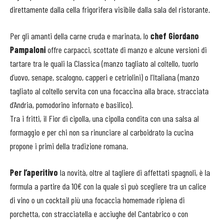
direttamente dalla cella frigorifera visibile dalla sala del ristorante.
Per gli amanti della carne cruda e marinata, lo
chef Giordano
Pampaloni
offre carpacci, scottate di manzo e alcune versioni di
tartare tra le quali la Classica (manzo tagliato al coltello, tuorlo
d’uovo, senape, scalogno, capperi e cetriolini) o l’Italiana (manzo
tagliato al coltello servita con una focaccina alla brace, stracciata
d’Andria, pomodorino infornato e basilico).
Tra i fritti, il Fior di cipolla, una cipolla condita con una salsa al
formaggio e per chi non sa rinunciare al carboidrato la cucina
propone i primi della tradizione romana.
Per l’aperitivo
la novità, oltre al tagliere di affettati spagnoli, è la
formula a partire da 10€ con la quale si può scegliere tra un calice
di vino o un cocktail più una focaccia homemade ripiena di
porchetta, con stracciatella e acciughe del Cantabrico o con