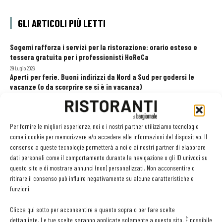
GLI ARTICOLI PIÙ LETTI
Sogemi rafforza i servizi per la ristorazione: orario esteso e
tessera gratuita per i professionisti HoReCa
29 Luglio 2026
Aperti per ferie. Buoni indirizzi da Nord a Sud per godersi le
vacanze (o da scorprire se si è in vacanza)
31 Luglio 2026
Pos, compagni di gestione. Le ultime soluzioni delle aziende
8 Luglio 2026
Per fornire le migliori esperienze, noi e i nostri partner utilizziamo tecnologie
come i cookie per memorizzare e/o accedere alle informazioni del dispositivo. Il
consenso a queste tecnologie permetterà a noi e ai nostri partner di elaborare
dati personali come il comportamento durante la navigazione o gli ID univoci su
EDICOLA WEB
questo sito e di mostrare annunci (non) personalizzati. Non acconsentire o
ritirare il consenso può influire negativamente su alcune caratteristiche e
funzioni.
Clicca qui sotto per acconsentire a quanto sopra o per fare scelte
dettagliate. Le tue scelte saranno applicate solamente a questo sito. È possibile