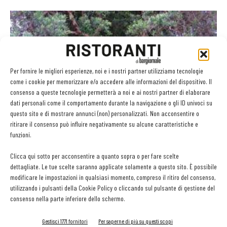
Per fornire le migliori esperienze, noi e i nostri partner utilizziamo tecnologie
come i cookie per memorizzare e/o accedere alle informazioni del dispositivo. Il
consenso a queste tecnologie permetterà a noi e ai nostri partner di elaborare
dati personali come il comportamento durante la navigazione o gli ID univoci su
questo sito e di mostrare annunci (non) personalizzati. Non acconsentire o
Da Zucchi il nuovo Olio Evo Sostenibile dell’Unione
ritirare il consenso può influire negativamente su alcune caratteristiche e
funzioni.
Europea
Mattia Marzola
-
22 Giugno 2018
Clicca qui sotto per acconsentire a quanto sopra o per fare scelte
dettagliate. Le tue scelte saranno applicate solamente a questo sito. È possibile
modificare le impostazioni in qualsiasi momento, compreso il ritiro del consenso,
utilizzando i pulsanti della Cookie Policy o cliccando sul pulsante di gestione del
consenso nella parte inferiore dello schermo.
Gestisci 1771 fornitori
Per saperne di più su questi scopi