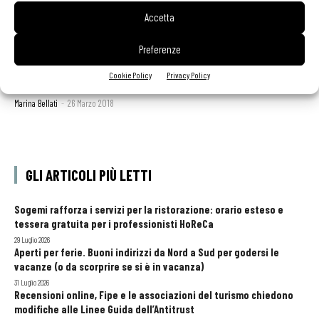
Accetta
Preferenze
Cookie Policy
Privacy Policy
Un fritto perfetto al profumo di agrumi
Marina Bellati
-
26 Marzo 2018
GLI ARTICOLI PIÙ LETTI
Sogemi rafforza i servizi per la ristorazione: orario esteso e
tessera gratuita per i professionisti HoReCa
29 Luglio 2026
Aperti per ferie. Buoni indirizzi da Nord a Sud per godersi le
vacanze (o da scorprire se si è in vacanza)
31 Luglio 2026
Recensioni online, Fipe e le associazioni del turismo chiedono
modifiche alle Linee Guida dell’Antitrust