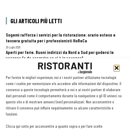
GLI ARTICOLI PIÙ LETTI
Sogemi rafforza i servizi per la ristorazione: orario esteso e
tessera gratuita per i professionisti HoReCa
29 Luglio 2026
Aperti per ferie. Buoni indirizzi da Nord a Sud per godersi le
vacanze (o da scorprire se si è in vacanza)
31 Luglio 2026
Pos, compagni di gestione. Le ultime soluzioni delle aziende
8 Luglio 2026
Per fornire le migliori esperienze, noi e i nostri partner utilizziamo tecnologie
come i cookie per memorizzare e/o accedere alle informazioni del dispositivo. Il
consenso a queste tecnologie permetterà a noi e ai nostri partner di elaborare
dati personali come il comportamento durante la navigazione o gli ID univoci su
EDICOLA WEB
questo sito e di mostrare annunci (non) personalizzati. Non acconsentire o
ritirare il consenso può influire negativamente su alcune caratteristiche e
funzioni.
Clicca qui sotto per acconsentire a quanto sopra o per fare scelte