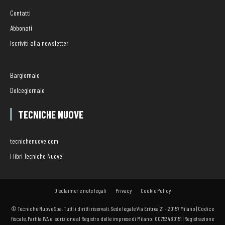
Contatti
Abbonati
Iscriviti alla newsletter
Bargiornale
Dolcegiornale
TECNICHE NUOVE
tecnichenuove.com
I libri Tecniche Nuove
Disclaimer e note legali
Privacy
Cookie Policy
© Tecniche Nuove Spa. Tutti i diritti riservati. Sede legale Via Eritrea 21 - 20157 Milano | Codice
fiscale, Partita IVA e Iscrizione al Registro delle imprese di Milano: 00753480151 | Registrazione