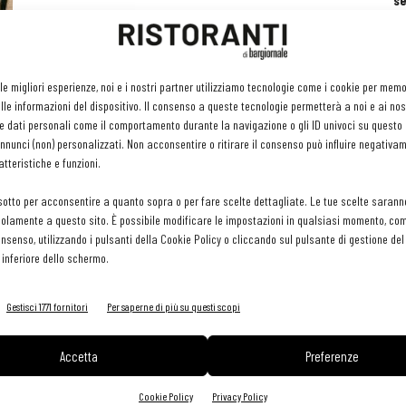
se
ri
or
e 
gr
 le migliori esperienze, noi e i nostri partner utilizziamo tecnologie come i cookie per mem
pr
le informazioni del dispositivo. Il consenso a queste tecnologie permetterà a noi e ai nos
H
e dati personali come il comportamento durante la navigazione o gli ID univoci su questo s
29 
nunci (non) personalizzati. Non acconsentire o ritirare il consenso può influire negativa
tteristiche e funzioni.
sotto per acconsentire a quanto sopra o per fare scelte dettagliate. Le tue scelte sarann
olamente a questo sito. È possibile modificare le impostazioni in qualsiasi momento, com
consenso, utilizzando i pulsanti della Cookie Policy o cliccando sul pulsante di gestione d
 inferiore dello schermo.
Gestisci 1771 fornitori
Per saperne di più su questi scopi
Accetta
Preferenze
Cookie Policy
Privacy Policy