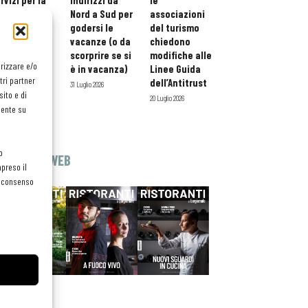
rvizi per la
indirizzi da
le
storazione:
Nord a Sud per
associazioni
ario esteso
godersi le
del turismo
tessera
vacanze (o da
chiedono
atuita per i
scorprire se si
modifiche alle
orizzare e/o
ofessionisti
è in vacanza)
Linee Guida
tri partner
oReCa
dell’Antitrust
31 Luglio 2026
ito e di
Luglio 2026
20 Luglio 2026
mente su
o
EDICOLA WEB
preso il
el consenso