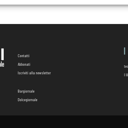
Contatti
Abbonati
te
Iscriviti alla newsletter
I 
Bargiornale
Dolcegiornale