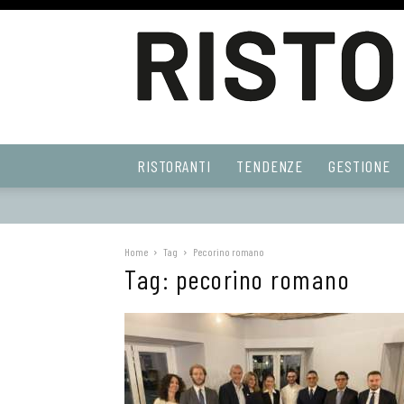
Ristoranti
RISTORANTI
TENDENZE
GESTIONE
Web
Home
Tag
Pecorino romano
Tag: pecorino romano