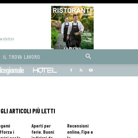
ewsletter
IL TROVA LAVORO
Bargiornale
dolcegiornale
Hoteldomani
GLI ARTICOLI PIÙ LETTI
ogemi
Aperti per
Recensioni
fforza i
ferie. Buoni
online, Fipe e