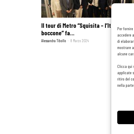
Il tour di Metro “Squisita – l’Italia in un
Per fornire
boccone” fa...
accedere al
Alessandra Tibollo
-
8 Marzo 2024
di elaborar
mostrare an
alcune cara
Clicca qui 
applicate s
ritiro del 
nella parte