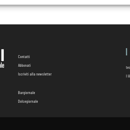
Contatti
Abbonati
te
Iscriviti alla newsletter
I 
Bargiornale
Dolcegiornale