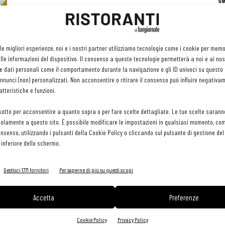
se
ri
or
e 
gr
i
 le migliori esperienze, noi e i nostri partner utilizziamo tecnologie come i cookie per mem
pr
le informazioni del dispositivo. Il consenso a queste tecnologie permetterà a noi e ai nos
H
e dati personali come il comportamento durante la navigazione o gli ID univoci su questo s
29 
nunci (non) personalizzati. Non acconsentire o ritirare il consenso può influire negativa
tteristiche e funzioni.
sotto per acconsentire a quanto sopra o per fare scelte dettagliate. Le tue scelte sarann
olamente a questo sito. È possibile modificare le impostazioni in qualsiasi momento, com
consenso, utilizzando i pulsanti della Cookie Policy o cliccando sul pulsante di gestione d
 inferiore dello schermo.
Gestisci 1771 fornitori
Per saperne di più su questi scopi
Accetta
Preferenze
Cookie Policy
Privacy Policy