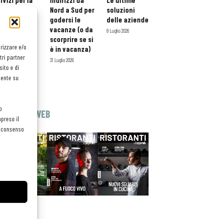
rvizi per la
indirizzi da
Le ultime
storazione:
Nord a Sud per
soluzioni
ario esteso
godersi le
delle aziende
tessera
vacanze (o da
8 Luglio 2026
atuita per i
scorprire se si
orizzare e/o
ofessionisti
è in vacanza)
tri partner
oReCa
31 Luglio 2026
ito e di
Luglio 2026
mente su
o
EDICOLA WEB
preso il
el consenso