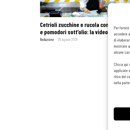
Cetrioli zucchine e rucola con calamar
Per fornire
e pomodori sott’olio: la videoricetta...
accedere al
Redazione
-
29 Agosto 2019
di elaborar
mostrare an
alcune cara
Clicca qui 
applicate s
ritiro del 
nella parte