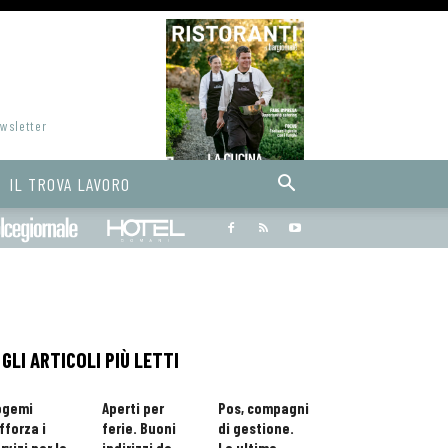
ewsletter
IL TROVA LAVORO
Bargiornale
dolcegiornale
Hoteldomani
GLI ARTICOLI PIÙ LETTI
ogemi
Aperti per
Pos, compagni
fforza i
ferie. Buoni
di gestione.