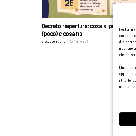
Decreto riaperture: cosa si può fare
Per fornire
(poco) e cosa no
accedere al
Giuseppe Stabile
-
23 Aprile 2021
di elaborar
mostrare an
alcune cara
Clicca qui 
applicate s
ritiro del 
nella parte