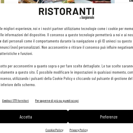
se
ri
or
e 
gr
Il governo annuncia la road map per la
 le migliori esperienze, noi e i nostri partner utilizziamo tecnologie come i cookie per mem
pr
riapertura dei locali
le informazioni del dispositivo. Il consenso a queste tecnologie permetterà a noi e ai nos
H
Giuseppe Stabile
-
19 Aprile 2021
e dati personali come il comportamento durante la navigazione o gli ID univoci su questo s
29 
nunci (non) personalizzati. Non acconsentire o ritirare il consenso può influire negativa
tteristiche e funzioni.
sotto per acconsentire a quanto sopra o per fare scelte dettagliate. Le tue scelte sarann
olamente a questo sito. È possibile modificare le impostazioni in qualsiasi momento, com
consenso, utilizzando i pulsanti della Cookie Policy o cliccando sul pulsante di gestione d
 inferiore dello schermo.
Gestisci 1771 fornitori
Per saperne di più su questi scopi
Accetta
Preferenze
Cookie Policy
Privacy Policy