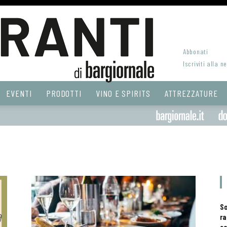
Abbonati
Iscriviti alla n
EVENTI
PRODOTTI
VINO E SPIRITS
ATTREZZATURE
S
ra