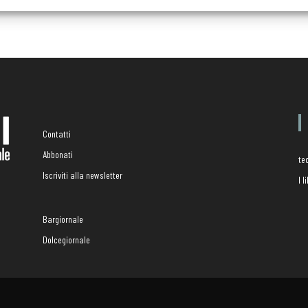
Contatti
Abbonati
te
Iscriviti alla newsletter
I 
Bargiornale
Dolcegiornale