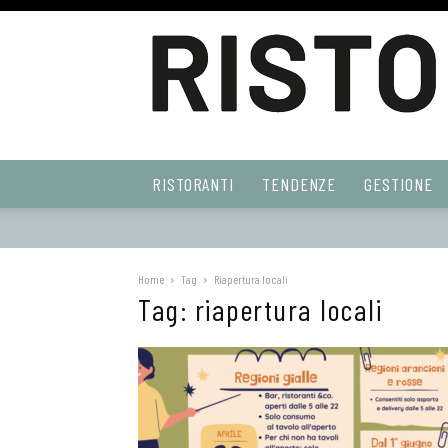
Ristoranti
RISTORANTI
TENDENZE
GESTIONE
Web
Home
Tag
Riapertura locali
Tag: riapertura locali