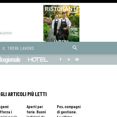
ewsletter
IL TROVA LAVORO
Bargiornale
dolcegiornale
Hoteldomani
GLI ARTICOLI PIÙ LETTI
ogemi
Aperti per
Pos, compagni
fforza i
ferie. Buoni
di gestione.