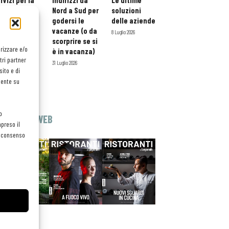
rvizi per la
indirizzi da
Le ultime
storazione:
Nord a Sud per
soluzioni
ario esteso
godersi le
delle aziende
tessera
vacanze (o da
8 Luglio 2026
atuita per i
scorprire se si
orizzare e/o
ofessionisti
è in vacanza)
tri partner
oReCa
31 Luglio 2026
ito e di
Luglio 2026
mente su
o
EDICOLA WEB
preso il
el consenso