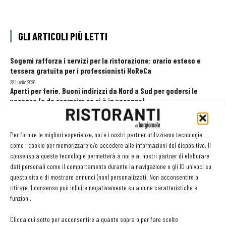
GLI ARTICOLI PIÙ LETTI
Sogemi rafforza i servizi per la ristorazione: orario esteso e
tessera gratuita per i professionisti HoReCa
29 Luglio 2026
Aperti per ferie. Buoni indirizzi da Nord a Sud per godersi le
vacanze (o da scorprire se si è in vacanza)
31 Luglio 2026
Pos, compagni di gestione. Le ultime soluzioni delle aziende
8 Luglio 2026
Per fornire le migliori esperienze, noi e i nostri partner utilizziamo tecnologie
come i cookie per memorizzare e/o accedere alle informazioni del dispositivo. Il
consenso a queste tecnologie permetterà a noi e ai nostri partner di elaborare
dati personali come il comportamento durante la navigazione o gli ID univoci su
EDICOLA WEB
questo sito e di mostrare annunci (non) personalizzati. Non acconsentire o
ritirare il consenso può influire negativamente su alcune caratteristiche e
funzioni.
Clicca qui sotto per acconsentire a quanto sopra o per fare scelte