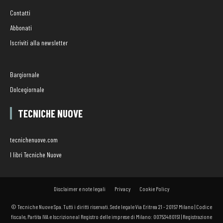
Contatti
Abbonati
Iscriviti alla newsletter
Bargiornale
Dolcegiornale
TECNICHE NUOVE
tecnichenuove.com
I libri Tecniche Nuove
Disclaimer e note legali
Privacy
Cookie Policy
© Tecniche Nuove Spa. Tutti i diritti riservati. Sede legale Via Eritrea 21 - 20157 Milano | Codice
fiscale, Partita IVA e Iscrizione al Registro delle imprese di Milano: 00753480151 | Registrazione