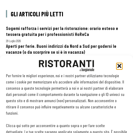
GLI ARTICOLI PIÙ LETTI
Sogemi rafforza i servizi per la ristorazione: orario esteso e
tessera gratuita per i professionisti HoReCa
29 Luglio 2026
Aperti per ferie. Buoni indirizzi da Nord a Sud per godersi le
vacanze (o da scorprire se si è in vacanza)
31 Luglio 2026
Pos, compagni di gestione. Le ultime soluzioni delle aziende
8 Luglio 2026
Per fornire le migliori esperienze, noi e i nostri partner utilizziamo tecnologie
come i cookie per memorizzare e/o accedere alle informazioni del dispositivo. Il
consenso a queste tecnologie permetterà a noi e ai nostri partner di elaborare
dati personali come il comportamento durante la navigazione o gli ID univoci su
EDICOLA WEB
questo sito e di mostrare annunci (non) personalizzati. Non acconsentire o
ritirare il consenso può influire negativamente su alcune caratteristiche e
funzioni.
Clicca qui sotto per acconsentire a quanto sopra o per fare scelte
dettagliate. Le tue scelte saranno applicate solamente a questo sito. È possibile