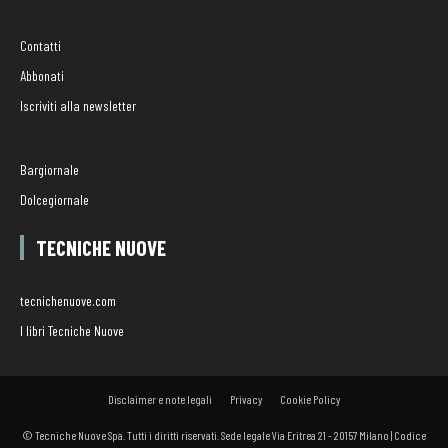
Contatti
Abbonati
Iscriviti alla newsletter
Bargiornale
Dolcegiornale
TECNICHE NUOVE
tecnichenuove.com
I libri Tecniche Nuove
Disclaimer e note legali
Privacy
Cookie Policy
© Tecniche Nuove Spa. Tutti i diritti riservati. Sede legale Via Eritrea 21 - 20157 Milano | Codice