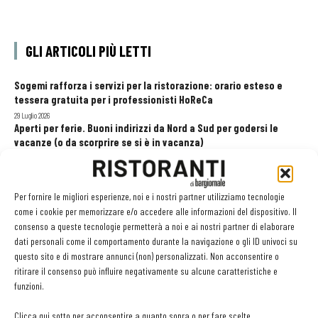
GLI ARTICOLI PIÙ LETTI
Sogemi rafforza i servizi per la ristorazione: orario esteso e
tessera gratuita per i professionisti HoReCa
29 Luglio 2026
Aperti per ferie. Buoni indirizzi da Nord a Sud per godersi le
vacanze (o da scorprire se si è in vacanza)
31 Luglio 2026
Recensioni online, Fipe e le associazioni del turismo chiedono
modifiche alle Linee Guida dell’Antitrust
Per fornire le migliori esperienze, noi e i nostri partner utilizziamo tecnologie
20 Luglio 2026
come i cookie per memorizzare e/o accedere alle informazioni del dispositivo. Il
consenso a queste tecnologie permetterà a noi e ai nostri partner di elaborare
dati personali come il comportamento durante la navigazione o gli ID univoci su
questo sito e di mostrare annunci (non) personalizzati. Non acconsentire o
EDICOLA WEB
ritirare il consenso può influire negativamente su alcune caratteristiche e
funzioni.
Clicca qui sotto per acconsentire a quanto sopra o per fare scelte