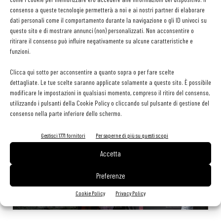
tessera gratuita per i professionisti HoReCa
consenso a queste tecnologie permetterà a noi e ai nostri partner di elaborare
29 Luglio 2026
dati personali come il comportamento durante la navigazione o gli ID univoci su
Aperti per ferie. Buoni indirizzi da Nord a Sud per godersi le
questo sito e di mostrare annunci (non) personalizzati. Non acconsentire o
vacanze (o da scorprire se si è in vacanza)
ritirare il consenso può influire negativamente su alcune caratteristiche e
31 Luglio 2026
funzioni.
Pos, compagni di gestione. Le ultime soluzioni delle aziende
8 Luglio 2026
Clicca qui sotto per acconsentire a quanto sopra o per fare scelte
dettagliate. Le tue scelte saranno applicate solamente a questo sito. È possibile
modificare le impostazioni in qualsiasi momento, compreso il ritiro del consenso,
utilizzando i pulsanti della Cookie Policy o cliccando sul pulsante di gestione del
EDICOLA WEB
consenso nella parte inferiore dello schermo.
Gestisci 1771 fornitori
Per saperne di più su questi scopi
Accetta
Preferenze
Cookie Policy
Privacy Policy