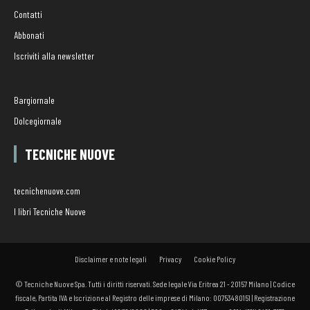
Contatti
Abbonati
Iscriviti alla newsletter
Bargiornale
Dolcegiornale
TECNICHE NUOVE
tecnichenuove.com
I libri Tecniche Nuove
Disclaimer e note legali
Privacy
Cookie Policy
© Tecniche Nuove Spa. Tutti i diritti riservati. Sede legale Via Eritrea 21 - 20157 Milano | Codice
fiscale, Partita IVA e Iscrizione al Registro delle imprese di Milano: 00753480151 | Registrazione