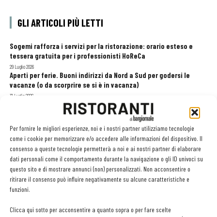
GLI ARTICOLI PIÙ LETTI
Sogemi rafforza i servizi per la ristorazione: orario esteso e
tessera gratuita per i professionisti HoReCa
29 Luglio 2026
Aperti per ferie. Buoni indirizzi da Nord a Sud per godersi le
vacanze (o da scorprire se si è in vacanza)
31 Luglio 2026
Recensioni online, Fipe e le associazioni del turismo chiedono
modifiche alle Linee Guida dell’Antitrust
20 Luglio 2026
Per fornire le migliori esperienze, noi e i nostri partner utilizziamo tecnologie
come i cookie per memorizzare e/o accedere alle informazioni del dispositivo. Il
consenso a queste tecnologie permetterà a noi e ai nostri partner di elaborare
dati personali come il comportamento durante la navigazione o gli ID univoci su
EDICOLA WEB
questo sito e di mostrare annunci (non) personalizzati. Non acconsentire o
ritirare il consenso può influire negativamente su alcune caratteristiche e
funzioni.
Clicca qui sotto per acconsentire a quanto sopra o per fare scelte