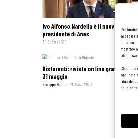
Ivo Alfonso Nardella è il nuovo
Per fornire
presidente di Anes
accedere al
30 Ottobre 2020
di elaborar
mostrare an
alcune cara
Ristoranti: riviste on line gratis fino al
Clicca qui 
applicate s
31 maggio
ritiro del 
Giuseppe Stabile
-
20 Marzo 2020
nella parte