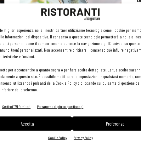
se
ri
or
e 
gr
Gli hashtag sul cibo spopolano in rete
 le migliori esperienze, noi e i nostri partner utilizziamo tecnologie come i cookie per mem
pr
Andrea Mongilardi
-
16 Aprile 2020
le informazioni del dispositivo. Il consenso a queste tecnologie permetterà a noi e ai nos
H
e dati personali come il comportamento durante la navigazione o gli ID univoci su questo s
29 
nunci (non) personalizzati. Non acconsentire o ritirare il consenso può influire negativa
tteristiche e funzioni.
sotto per acconsentire a quanto sopra o per fare scelte dettagliate. Le tue scelte sarann
olamente a questo sito. È possibile modificare le impostazioni in qualsiasi momento, com
consenso, utilizzando i pulsanti della Cookie Policy o cliccando sul pulsante di gestione d
 inferiore dello schermo.
Gestisci 1771 fornitori
Per saperne di più su questi scopi
Giuseppe Nardella. 1938 – 2018
8 Gennaio 2018
Accetta
Preferenze
Cookie Policy
Privacy Policy