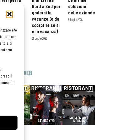
rvizi per la
indirizzi da
Le ultime
storazione:
Nord a Sud per
soluzioni
ario esteso
godersi le
delle aziende
tessera
vacanze (o da
8 Luglio 2026
atuita per i
scorprire se si
orizzare e/o
ofessionisti
è in vacanza)
tri partner
oReCa
31 Luglio 2026
ito e di
Luglio 2026
mente su
o
EDICOLA WEB
preso il
el consenso