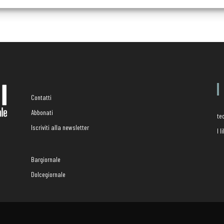
Contatti
Abbonati
te
Iscriviti alla newsletter
I 
Bargiornale
Dolcegiornale