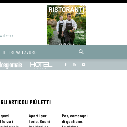
ewsletter
IL TROVA LAVORO
Bargiornale
dolcegiornale
Hoteldomani
GLI ARTICOLI PIÙ LETTI
ogemi
Aperti per
Pos, compagni
fforza i
ferie. Buoni
di gestione.