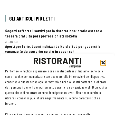
GLI ARTICOLI PIÙ LETTI
Sogemi rafforza i servizi per la ristorazione: orario esteso e
tessera gratuita per i professionisti HoReCa
29 Luglio 2026
Aperti per ferie. Buoni indirizzi da Nord a Sud per godersi le
vacanze (o da scorprire se si è in vacanza)
31 Luglio 2026
Recensioni online, Fipe e le associazioni del turismo chiedono
modifiche alle Linee Guida dell’Antitrust
Per fornire le migliori esperienze, noi e i nostri partner utilizziamo tecnologie
20 Luglio 2026
come i cookie per memorizzare e/o accedere alle informazioni del dispositivo. Il
consenso a queste tecnologie permetterà a noi e ai nostri partner di elaborare
dati personali come il comportamento durante la navigazione o gli ID univoci su
questo sito e di mostrare annunci (non) personalizzati. Non acconsentire o
EDICOLA WEB
ritirare il consenso può influire negativamente su alcune caratteristiche e
funzioni.
Clicca qui sotto per acconsentire a quanto sopra o per fare scelte