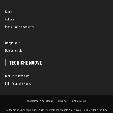
Contatti
Abbonati
Iscriviti alla newsletter
Bargiornale
Dolcegiornale
TECNICHE NUOVE
tecnichenuove.com
I libri Tecniche Nuove
Disclaimer e note legali
Privacy
Cookie Policy
© Tecniche Nuove Spa. Tutti i diritti riservati. Sede legale Via Eritrea 21 - 20157 Milano | Codice