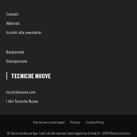
Contatti
Abbonati
Iscriviti alla newsletter
Bargiornale
Dolcegiornale
TECNICHE NUOVE
tecnichenuove.com
I libri Tecniche Nuove
Disclaimer e note legali
Privacy
Cookie Policy
© Tecniche Nuove Spa. Tutti i diritti riservati. Sede legale Via Eritrea 21 - 20157 Milano | Codice