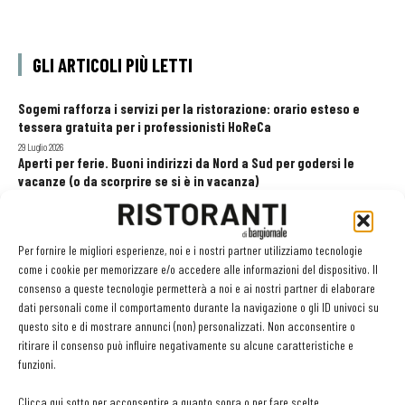
GLI ARTICOLI PIÙ LETTI
Sogemi rafforza i servizi per la ristorazione: orario esteso e
tessera gratuita per i professionisti HoReCa
29 Luglio 2026
Aperti per ferie. Buoni indirizzi da Nord a Sud per godersi le
vacanze (o da scorprire se si è in vacanza)
31 Luglio 2026
Recensioni online, Fipe e le associazioni del turismo chiedono
modifiche alle Linee Guida dell’Antitrust
Per fornire le migliori esperienze, noi e i nostri partner utilizziamo tecnologie
20 Luglio 2026
come i cookie per memorizzare e/o accedere alle informazioni del dispositivo. Il
consenso a queste tecnologie permetterà a noi e ai nostri partner di elaborare
dati personali come il comportamento durante la navigazione o gli ID univoci su
questo sito e di mostrare annunci (non) personalizzati. Non acconsentire o
EDICOLA WEB
ritirare il consenso può influire negativamente su alcune caratteristiche e
funzioni.
Clicca qui sotto per acconsentire a quanto sopra o per fare scelte