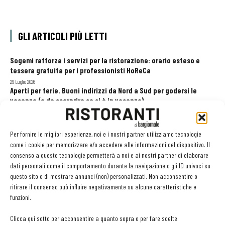
GLI ARTICOLI PIÙ LETTI
Sogemi rafforza i servizi per la ristorazione: orario esteso e
tessera gratuita per i professionisti HoReCa
29 Luglio 2026
Aperti per ferie. Buoni indirizzi da Nord a Sud per godersi le
vacanze (o da scorprire se si è in vacanza)
31 Luglio 2026
Pos, compagni di gestione. Le ultime soluzioni delle aziende
8 Luglio 2026
Per fornire le migliori esperienze, noi e i nostri partner utilizziamo tecnologie
come i cookie per memorizzare e/o accedere alle informazioni del dispositivo. Il
consenso a queste tecnologie permetterà a noi e ai nostri partner di elaborare
dati personali come il comportamento durante la navigazione o gli ID univoci su
EDICOLA WEB
questo sito e di mostrare annunci (non) personalizzati. Non acconsentire o
ritirare il consenso può influire negativamente su alcune caratteristiche e
funzioni.
Clicca qui sotto per acconsentire a quanto sopra o per fare scelte