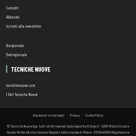
Contatti
Abbonati
Iscriviti alla newsletter
Bargiornale
Dolcegiornale
TECNICHE NUOVE
tecnichenuove.com
I libri Tecniche Nuove
Disclaimer e note legali
Privacy
Cookie Policy
© Tecniche Nuove Spa. Tutti i diritti riservati. Sede legale Via Eritrea 21 - 20157 Milano | Codice
fiscale, Partita IVA e Iscrizione al Registro delle imprese di Milano: 00753480151 | Registrazione