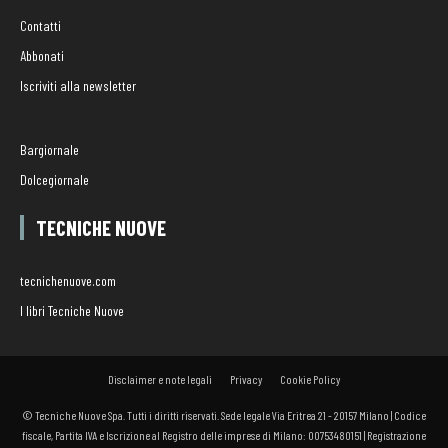
Contatti
Abbonati
Iscriviti alla newsletter
Bargiornale
Dolcegiornale
TECNICHE NUOVE
tecnichenuove.com
I libri Tecniche Nuove
Disclaimer e note legali
Privacy
Cookie Policy
© Tecniche Nuove Spa. Tutti i diritti riservati. Sede legale Via Eritrea 21 - 20157 Milano | Codice
fiscale, Partita IVA e Iscrizione al Registro delle imprese di Milano: 00753480151 | Registrazione