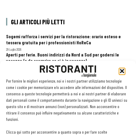
GLI ARTICOLI PIÙ LETTI
Sogemi rafforza i servizi per la ristorazione: orario esteso e
tessera gratuita per i professionisti HoReCa
29 Luglio 2026
Aperti per ferie. Buoni indirizzi da Nord a Sud per godersi le
vacanze (o da scorprire se si è in vacanza)
31 Luglio 2026
Pos, compagni di gestione. Le ultime soluzioni delle aziende
8 Luglio 2026
Per fornire le migliori esperienze, noi e i nostri partner utilizziamo tecnologie
come i cookie per memorizzare e/o accedere alle informazioni del dispositivo. Il
consenso a queste tecnologie permetterà a noi e ai nostri partner di elaborare
dati personali come il comportamento durante la navigazione o gli ID univoci su
EDICOLA WEB
questo sito e di mostrare annunci (non) personalizzati. Non acconsentire o
ritirare il consenso può influire negativamente su alcune caratteristiche e
funzioni.
Clicca qui sotto per acconsentire a quanto sopra o per fare scelte