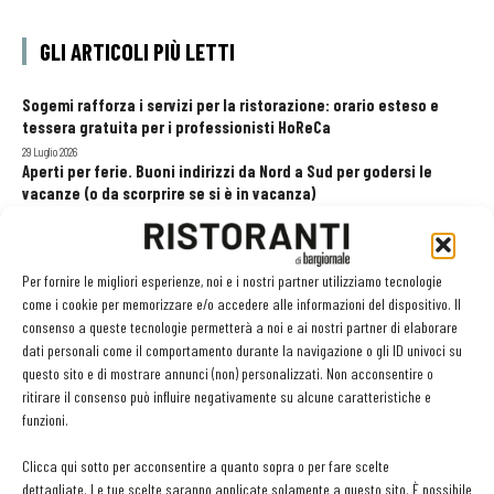
GLI ARTICOLI PIÙ LETTI
Sogemi rafforza i servizi per la ristorazione: orario esteso e
tessera gratuita per i professionisti HoReCa
29 Luglio 2026
Aperti per ferie. Buoni indirizzi da Nord a Sud per godersi le
vacanze (o da scorprire se si è in vacanza)
31 Luglio 2026
Pos, compagni di gestione. Le ultime soluzioni delle aziende
8 Luglio 2026
Per fornire le migliori esperienze, noi e i nostri partner utilizziamo tecnologie
come i cookie per memorizzare e/o accedere alle informazioni del dispositivo. Il
consenso a queste tecnologie permetterà a noi e ai nostri partner di elaborare
dati personali come il comportamento durante la navigazione o gli ID univoci su
EDICOLA WEB
questo sito e di mostrare annunci (non) personalizzati. Non acconsentire o
ritirare il consenso può influire negativamente su alcune caratteristiche e
funzioni.
Clicca qui sotto per acconsentire a quanto sopra o per fare scelte
dettagliate. Le tue scelte saranno applicate solamente a questo sito. È possibile