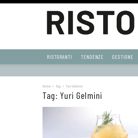
Ristoranti
RISTORANTI
TENDENZE
GESTIONE
Web
Home
Tag
Yuri Gelmini
Tag: Yuri Gelmini