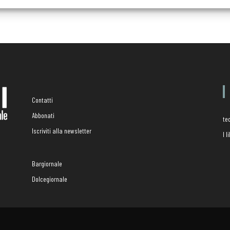
Contatti
Abbonati
te
Iscriviti alla newsletter
I 
Bargiornale
Dolcegiornale