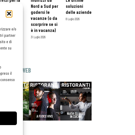
rvizi per la
indirizzi da
Le ultime
storazione:
Nord a Sud per
soluzioni
ario esteso
godersi le
delle aziende
tessera
vacanze (o da
8 Luglio 2026
atuita per i
scorprire se si
orizzare e/o
ofessionisti
è in vacanza)
tri partner
oReCa
31 Luglio 2026
ito e di
Luglio 2026
mente su
o
EDICOLA WEB
preso il
el consenso