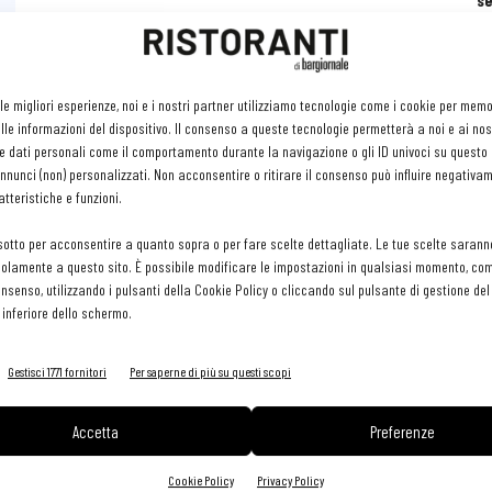
se
ri
or
e 
gr
 le migliori esperienze, noi e i nostri partner utilizziamo tecnologie come i cookie per mem
pr
le informazioni del dispositivo. Il consenso a queste tecnologie permetterà a noi e ai nos
H
e dati personali come il comportamento durante la navigazione o gli ID univoci su questo s
29 
nunci (non) personalizzati. Non acconsentire o ritirare il consenso può influire negativa
tteristiche e funzioni.
sotto per acconsentire a quanto sopra o per fare scelte dettagliate. Le tue scelte sarann
olamente a questo sito. È possibile modificare le impostazioni in qualsiasi momento, com
consenso, utilizzando i pulsanti della Cookie Policy o cliccando sul pulsante di gestione d
 inferiore dello schermo.
Gestisci 1771 fornitori
Per saperne di più su questi scopi
Accetta
Preferenze
Cookie Policy
Privacy Policy