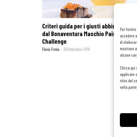
Criteri guida per i giusti abbinamenti
Per fornire
dal Bonaventura Maschio Pairing
accedere al
Challenge
di elaborar
mostrare an
Flavia Fresia
-
26 Settembre 2019
alcune cara
Clicca qui 
applicate s
ritiro del 
nella parte