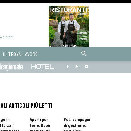
ewsletter
IL TROVA LAVORO
Bargiornale
dolcegiornale
Hoteldomani
GLI ARTICOLI PIÙ LETTI
ogemi
Aperti per
Pos, compagni
fforza i
ferie. Buoni
di gestione.