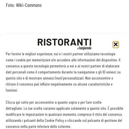
Foto: Wiki-Commons
Per fornire le migliori esperienze, noi e i nostri partner utilizziamo tecnologie
Facebook
Twitter
come i cookie per memorizzare e/o accedere alle informazioni del dispositivo. Il
consenso a queste tecnologie permetterà a noi e ai nostri partner di elaborare
dati personali come il comportamento durante la navigazione o gli ID univoci su
questo sito e di mostrare annunci (non) personalizzati. Non acconsentire o
ritirare il consenso può influire negativamente su alcune caratteristiche e
LEGGI ANCHE
funzioni.
L’ineguagliabile sapore dei funghi. Come prepararli,
Clicca qui sotto per acconsentire a quanto sopra o per fare scelte
conservarli e valorizzarli
dettagliate. Le tue scelte saranno applicate solamente a questo sito. È possibile
modificare le impostazioni in qualsiasi momento, compreso il ritiro del consenso,
utilizzando i pulsanti della Cookie Policy o cliccando sul pulsante di gestione del
consenso nella parte inferiore dello schermo.
Ampliare l’attività del ristorante al catering? Sì, ma la