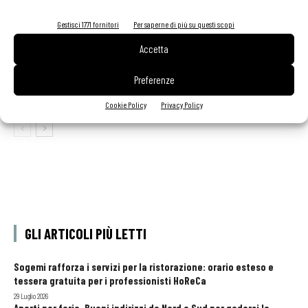
scelta giusta è puntare sul premium
Gestisci 1771 fornitori
Per saperne di più su questi scopi
Accetta
Aperti per ferie. Buoni indirizzi da Nord a Sud per
godersi le vacanze (o da scorprire se si è in
Preferenze
vacanza)
Cookie Policy
Privacy Policy
GLI ARTICOLI PIÙ LETTI
Sogemi rafforza i servizi per la ristorazione: orario esteso e
tessera gratuita per i professionisti HoReCa
29 Luglio 2026