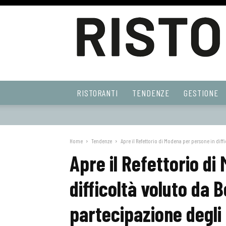
Ristoranti
RISTORANTI
TENDENZE
GESTIONE
Web
Home
Tendenze
Apre il Refettorio di Modena per persone in diffic
Apre il Refettorio di
difficoltà voluto da 
partecipazione degli