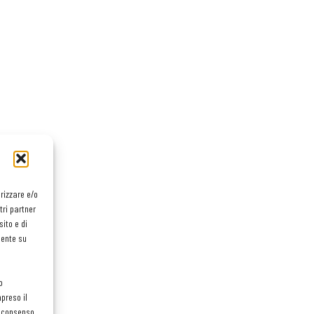
orizzare e/o
tri partner
ito e di
mente su
o
preso il
el consenso