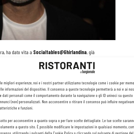
ra, ha dato vita a
Socialtables@Ghirlandina
, già
 sera, la mensa della Ghirlandina voluta dallo chef modenese
 la cena a
60 persone in difficoltà
segnalate da Caritas e
ti dell'ex cappella Bentivoglio.
 le migliori esperienze, noi e i nostri partner utilizziamo tecnologie come i cookie per mem
le informazioni del dispositivo. Il consenso a queste tecnologie permetterà a noi e ai nos
iniziativa proseguirà sicuramente ad oltranza vista l’adesione
e dati personali come il comportamento durante la navigazione o gli ID univoci su questo s
odena a Tavola
. Sono: Luca Marchini (ristorante L'erba del
nunci (non) personalizzati. Non acconsentire o ritirare il consenso può influire negativa
tteristiche e funzioni.
), Gianluca Soncini della (Trattoria del Campazzo), Cristian
e l'uva), Frank Cerrato (I girasoli), Massimiliano Sereni (Locanda
sotto per acconsentire a quanto sopra o per fare scelte dettagliate. Le tue scelte sarann
ia della Cavazzona), Paolo Reggiani (Laghi Curiel), Lorenzo
olamente a questo sito. È possibile modificare le impostazioni in qualsiasi momento, com
consenso, utilizzando i pulsanti della Cookie Policy o cliccando sul pulsante di gestione d