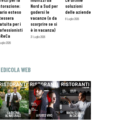
rvizi per la
indirizzi da
Le ultime
storazione:
Nord a Sud per
soluzioni
ario esteso
godersi le
delle aziende
tessera
vacanze (o da
8 Luglio 2026
atuita per i
scorprire se si
ofessionisti
è in vacanza)
oReCa
31 Luglio 2026
Luglio 2026
EDICOLA WEB