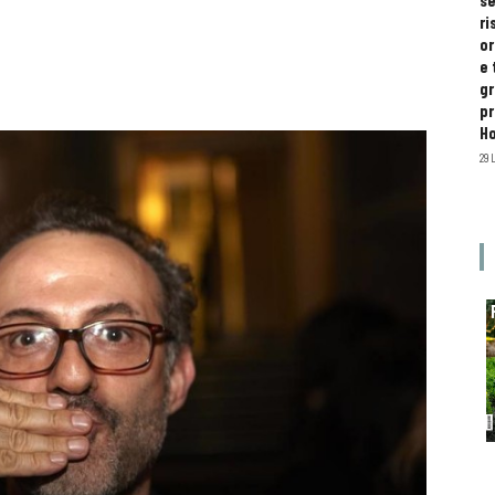
se
ri
or
e 
gr
pr
H
29 