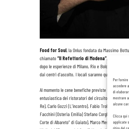
Food for Soul
, la Onlus fondata da Massimo Bottu
chiamato
“Il Refettorio di Modena”
. Ogni lunedì
dopo le esperienze di Milano, Rio e Bologna, offrirà
dai centri d'ascolto. I locali saranno quelli restaura
Per fornire
accedere al
Al momento le cene benefiche previste sono 14 ma l’
di elaborar
entusiastica dei ristoratori del circuito
Chef di M
mostrare an
alcune cara
Re), Carlo Gozzi (L'incontro), Fabio Trolio (La Busa
Facchini (Osteria Emilia) Stefano Corghi (Il luppolo 
Clicca qui 
Corte di Albareto” di Gaiato), Marco Messori (Oster
applicate s
ritiro del 