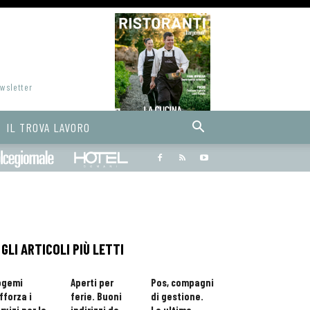
ewsletter
IL TROVA LAVORO
Bargiornale
dolcegiornale
Hoteldomani
GLI ARTICOLI PIÙ LETTI
ogemi
Aperti per
Pos, compagni
fforza i
ferie. Buoni
di gestione.