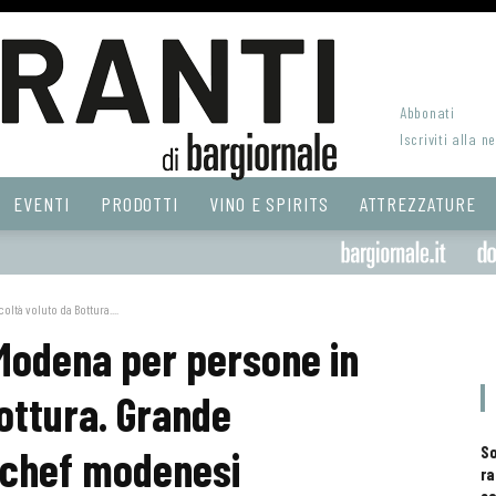
Abbonati
Iscriviti alla n
EVENTI
PRODOTTI
VINO E SPIRITS
ATTREZZATURE
oltà voluto da Bottura....
 Modena per persone in
Bottura. Grande
 chef modenesi
S
ra