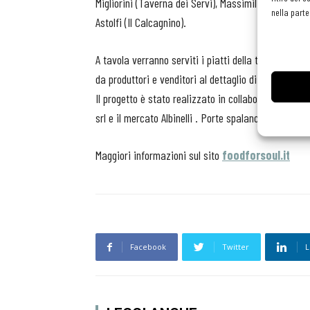
Migliorini (Taverna dei Servi), Massimiliano Telloli
nella parte
Astolfi (Il Calcagnino).
A tavola verranno serviti i piatti della tradizione e
da produttori e venditori al dettaglio di generi alime
Il progetto è stato realizzato in collaborazione co
srl e il mercato Albinelli . Porte spalancate a chiun
Maggiori informazioni sul sito
foodforsoul.it
Facebook
Twitter
L