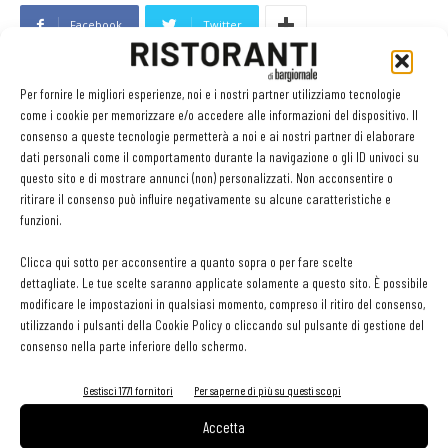
Facebook
Twitter
Per fornire le migliori esperienze, noi e i nostri partner utilizziamo tecnologie
come i cookie per memorizzare e/o accedere alle informazioni del dispositivo. Il
LEGGI ANCHE
consenso a queste tecnologie permetterà a noi e ai nostri partner di elaborare
dati personali come il comportamento durante la navigazione o gli ID univoci su
Ampliare l’attività del ristorante al catering? Sì, ma la
questo sito e di mostrare annunci (non) personalizzati. Non acconsentire o
scelta giusta è puntare sul premium
ritirare il consenso può influire negativamente su alcune caratteristiche e
funzioni.
Clicca qui sotto per acconsentire a quanto sopra o per fare scelte
Aperti per ferie. Buoni indirizzi da Nord a Sud per
dettagliate. Le tue scelte saranno applicate solamente a questo sito. È possibile
godersi le vacanze (o da scorprire se si è in
modificare le impostazioni in qualsiasi momento, compreso il ritiro del consenso,
vacanza)
utilizzando i pulsanti della Cookie Policy o cliccando sul pulsante di gestione del
consenso nella parte inferiore dello schermo.
contenuto sponsorizzato
Sogemi rafforza i servizi per la ristorazione: orario
Gestisci 1771 fornitori
Per saperne di più su questi scopi
esteso e tessera gratuita per i professionisti
HoReCa
Accetta