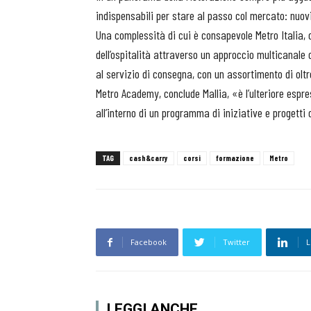
indispensabili per stare al passo col mercato: nuovi
Una complessità di cui è consapevole Metro Italia, 
dell’ospitalità attraverso un approccio multicanale 
al servizio di consegna, con un assortimento di oltr
Metro Academy, conclude Mallia, «è l’ulteriore espre
all’interno di un programma di iniziative e progetti
TAG
cash&carry
corsi
formazione
Metro
Facebook
Twitter
L
LEGGI ANCHE