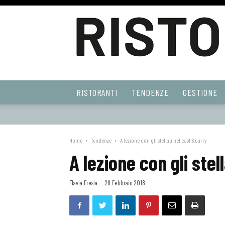
Ristoranti
RISTORANTI
TENDENZE
GESTIONE
Web
Home
Tendenze
A lezione con gli stellati nel cash&carry
A lezione con gli ste
Flavia Fresia
-
28 Febbraio 2018