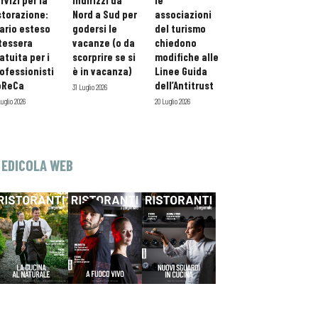
rvizi per la
indirizzi da
le
storazione:
Nord a Sud per
associazioni
ario esteso
godersi le
del turismo
tessera
vacanze (o da
chiedono
atuita per i
scorprire se si
modifiche alle
ofessionisti
è in vacanza)
Linee Guida
oReCa
dell’Antitrust
31 Luglio 2026
Luglio 2026
20 Luglio 2026
EDICOLA WEB