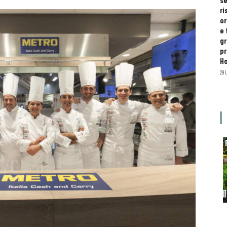
se
ri
or
e 
gr
pr
H
29 