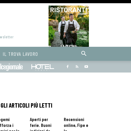
ewsletter
IL TROVA LAVORO
Bargiornale
dolcegiornale
Hoteldomani
GLI ARTICOLI PIÙ LETTI
ogemi
Aperti per
Recensioni
fforza i
ferie. Buoni
online, Fipe e