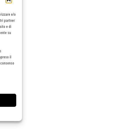
orizzare e/o
tri partner
ito e di
mente su
o
preso il
el consenso