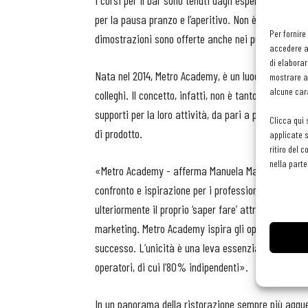
I corsi per il bar sono tenuti dagli esperti di Plane
per la pausa pranzo e l’aperitivo. Non è tutto: all’
Per fornire
dimostrazioni sono offerte anche nei punti vendita
accedere al
di elaborar
Nata nel 2014, Metro Academy, è un luogo di incontr
mostrare an
alcune cara
colleghi. Il concetto, infatti, non è tanto quello di 
supporti per la loro attività, da pari a pari e gli 
Clicca qui 
di prodotto.
applicate s
ritiro del 
nella parte
«Metro Academy - afferma Manuela Mallia, Head of M
confronto e ispirazione per i professionisti della ri
ulteriormente il proprio ‘saper fare’ attraverso coo
marketing. Metro Academy ispira gli operatori dell’
successo. L’unicità è una leva essenziale soprattut
operatori, di cui l’80% indipendenti».
In un panorama della ristorazione sempre più aggu