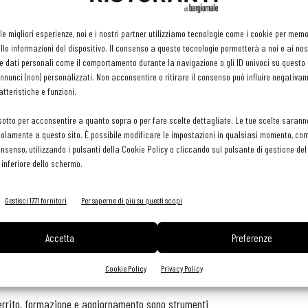
t One e spaziano dalla prima colazione all’after dinner, passando
interno del progetto Metro Academy show cooking, lezioni e
 le migliori esperienze, noi e i nostri partner utilizziamo tecnologie come i cookie per mem
 Metro di Venezia, Bologna, Firenze Le Cascine e Perugia.
le informazioni del dispositivo. Il consenso a queste tecnologie permetterà a noi e ai nos
e dati personali come il comportamento durante la navigazione o gli ID univoci su questo s
o dove aggiornarsi e imparare attraverso l’interazione con altri
nunci (non) personalizzati. Non acconsentire o ritirare il consenso può influire negativa
tteristiche e funzioni.
insegnare il mestiere agli operatori, quanto di dare spunti, idee e
chef Metro Academy sono a disposizione dei clienti anche per prove
sotto per acconsentire a quanto sopra o per fare scelte dettagliate. Le tue scelte sarann
olamente a questo sito. È possibile modificare le impostazioni in qualsiasi momento, com
consenso, utilizzando i pulsanti della Cookie Policy o cliccando sul pulsante di gestione d
 inferiore dello schermo.
arketing, Branding and Innovation Metro Italia - è un luogo di
storazione e dell’ospitalità che qui possono arricchire
Gestisci 1771 fornitori
Per saperne di più su questi scopi
king e cocktail session, ma anche corsi di gestione e di
horeca per consentire di differenziarsi sul mercato e avere
Accetta
Preferenze
to in Italia, dove il settore horeca conta circa 300.000
Cookie Policy
Privacy Policy
errito, formazione e aggiornamento sono strumenti