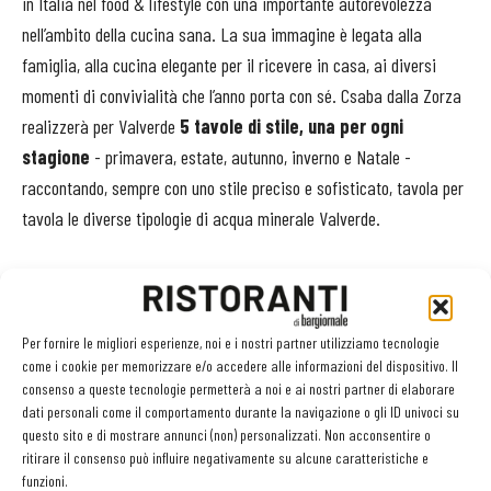
in Italia nel food & lifestyle con una importante autorevolezza
nell’ambito della cucina sana. La sua immagine è legata alla
famiglia, alla cucina elegante per il ricevere in casa, ai diversi
momenti di convivialità che l’anno porta con sé. Csaba dalla Zorza
realizzerà per Valverde
5 tavole di stile, una per ogni
stagione
- primavera, estate, autunno, inverno e Natale -
raccontando, sempre con uno stile preciso e sofisticato, tavola per
tavola le diverse tipologie di acqua minerale Valverde.
Valverde nasce alle pendici del Monte Rosa con un bassissimo
residuo fisso, soli 38,8 mg/l, che le conferisce la denominazione di
“minimamente mineralizzata”. Servita nei migliori ristoranti in
Per fornire le migliori esperienze, noi e i nostri partner utilizziamo tecnologie
come i cookie per memorizzare e/o accedere alle informazioni del dispositivo. Il
Italia e nel mondo e distribuita con il servizio a domicilio.
consenso a queste tecnologie permetterà a noi e ai nostri partner di elaborare
dati personali come il comportamento durante la navigazione o gli ID univoci su
questo sito e di mostrare annunci (non) personalizzati. Non acconsentire o
ritirare il consenso può influire negativamente su alcune caratteristiche e
funzioni.