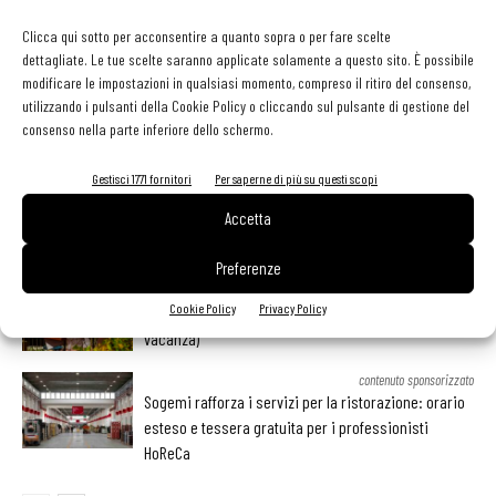
Facebook
Twitter
Clicca qui sotto per acconsentire a quanto sopra o per fare scelte
dettagliate. Le tue scelte saranno applicate solamente a questo sito. È possibile
modificare le impostazioni in qualsiasi momento, compreso il ritiro del consenso,
utilizzando i pulsanti della Cookie Policy o cliccando sul pulsante di gestione del
LEGGI ANCHE
consenso nella parte inferiore dello schermo.
Ampliare l’attività del ristorante al catering? Sì, ma la
Gestisci 1771 fornitori
Per saperne di più su questi scopi
scelta giusta è puntare sul premium
Accetta
Preferenze
Aperti per ferie. Buoni indirizzi da Nord a Sud per
Cookie Policy
Privacy Policy
godersi le vacanze (o da scorprire se si è in
vacanza)
contenuto sponsorizzato
Sogemi rafforza i servizi per la ristorazione: orario
esteso e tessera gratuita per i professionisti
HoReCa