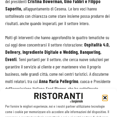
dei presidenti
Cristina Bowerman, Gino Fabbri e Filippo
Saporito,
all’appuntamento di Cesena. Le loro voci hanno
sottolineato con chiarezza come stare insieme possa produrre dei
risultati, anche quando insperati, per il settore intero.
Molti gli interventi che hanno approfondito le quattro tematiche su
cui oggi deve concentrarsi il settore ristorazione:
Ospitalità 4.0,
Delivery, Ingrediente Digitale e Wedding, Banqueting,
Eventi
. Temi portanti per il settore, che cerca nuove soluzioni per
garantire il servizio al cliente e per mantenere vivo il proprio
business, nelle grandi città, come nei centri turistici. A discuterne
molti relatori, tra cui
Anna Maria Pellegrino
, cuoca e Presidente
dell’Associazione Italiana Food Blogger, che ha sottolineato
l’importanza del racconto del cibo e delle materie prime, per
valorizzare la nostra cucina. Una valorizzazione fortemente
Per fornire le migliori esperienze, noi e i nostri partner utilizziamo tecnologie
sostenuta anche da
Fausto Arrighi
, cultore gastronomico con
come i cookie per memorizzare e/o accedere alle informazioni del dispositivo. Il