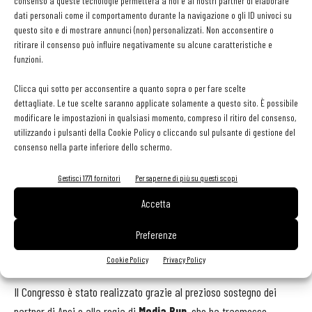
anni di esperienza per la Guida Michelin - e che passa anche
consenso a queste tecnologie permetterà a noi e ai nostri partner di elaborare
dati personali come il comportamento durante la navigazione o gli ID univoci su
attraverso la collaborazione tra imprese e la creazione di una
questo sito e di mostrare annunci (non) personalizzati. Non acconsentire o
filiera, come ha ribadito anche
Roberto Nardella,
presidente di
ritirare il consenso può influire negativamente su alcune caratteristiche e
Confimea.
funzioni.
Clicca qui sotto per acconsentire a quanto sopra o per fare scelte
Fondamentale il contributo di
Oscar Cavallera
, Food & Beverage
dettagliate. Le tue scelte saranno applicate solamente a questo sito. È possibile
Advisor, che nel suo intervento “
Risthotel: nuove sfide
modificare le impostazioni in qualsiasi momento, compreso il ritiro del consenso,
utilizzando i pulsanti della Cookie Policy o cliccando sul pulsante di gestione del
necessitano di nuove competenze
”, ha evidenziato come i
consenso nella parte inferiore dello schermo.
cuochi di oggi debbano continuare a confrontarsi e a imparare, per
interpretare i bisogni dei clienti e rispondere con formule adeguate.
Gestisci 1771 fornitori
Per saperne di più su questi scopi
Oltre l'intrvento di Teresa Bellanova, nel corso della giornata è
Accetta
stato presentato il Manifesto di Comunicazione a sostegno del
turismo e della Ristorazione del Belpaese:
Ama l’Italia, Mangia
Preferenze
la Pizza, Sorridi alla Vita
.
Cookie Policy
Privacy Policy
Il Congresso è stato realizzato grazie al prezioso sostegno dei
partner di Apci e alla regia di
Media Run
, che ha trasmesso