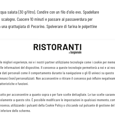
cqua salata (30 g/litro). Condire con un filo d'olio evo. Spadellare
 e scalogno. Cuocere 10 minuti e passare al passaverdura per
n una grattugiata di Pecorino. Spolverare di farina le polpettine
 fagiolini e le polpettine di baccalà, completare il piatto con
 le migliori esperienze, noi e i nostri partner utilizziamo tecnologie come i cookie per mem
le informazioni del dispositivo. Il consenso a queste tecnologie permetterà a noi e ai nos
e dati personali come il comportamento durante la navigazione o gli ID univoci su questo s
nunci (non) personalizzati. Non acconsentire o ritirare il consenso può influire negativa
tteristiche e funzioni.
sotto per acconsentire a quanto sopra o per fare scelte dettagliate. Le tue scelte sarann
olamente a questo sito. È possibile modificare le impostazioni in qualsiasi momento, com
consenso, utilizzando i pulsanti della Cookie Policy o cliccando sul pulsante di gestione d
 inferiore dello schermo.