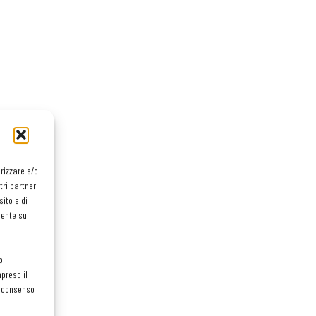
orizzare e/o
tri partner
ito e di
mente su
o
preso il
el consenso