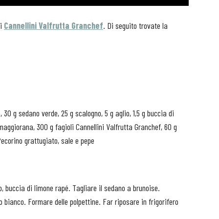
 i
Cannellini Valfrutta Granchef
. Di seguito trovate la
o, 30 g sedano verde, 25 g scalogno, 5 g aglio, 1,5 g buccia di
 maggiorana, 300 g fagioli Cannellini Valfrutta Granchef, 60 g
Pecorino grattugiato, sale e pepe
o, buccia di limone rapé. Tagliare il sedano a brunoise.
o bianco. Formare delle polpettine. Far riposare in frigorifero