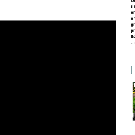
se
ri
or
e 
gr
pr
H
29 