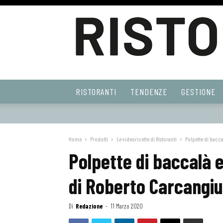
Ristoranti
RISTORANTI
TENDENZE
GESTIONE
Web
Home
Prodotti
Le videoricette di Ristoranti
Polpette di bacca
Polpette di baccalà e
di Roberto Carcangiu
Di
Redazione
-
11 Marzo 2020