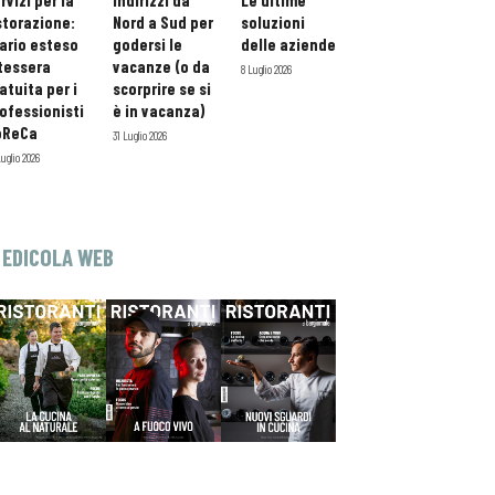
rvizi per la
indirizzi da
Le ultime
storazione:
Nord a Sud per
soluzioni
ario esteso
godersi le
delle aziende
tessera
vacanze (o da
8 Luglio 2026
atuita per i
scorprire se si
ofessionisti
è in vacanza)
oReCa
31 Luglio 2026
Luglio 2026
EDICOLA WEB