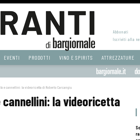
Abbonati
Iscriviti alla n
EVENTI
PRODOTTI
VINO E SPIRITS
ATTREZZATURE
là e cannellini: la videoricetta di Roberto Carcangiu
 cannellini: la videoricetta
S
ra