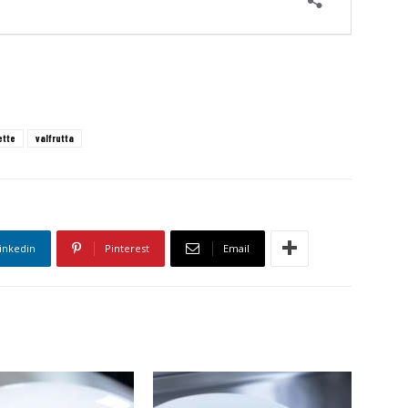
ette
valfrutta
inkedin
Pinterest
Email