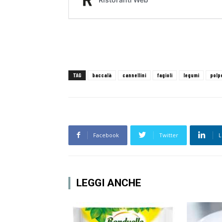
TAG
baccalà
cannellini
fagioli
legumi
polp
Facebook
Twitter
L
LEGGI ANCHE