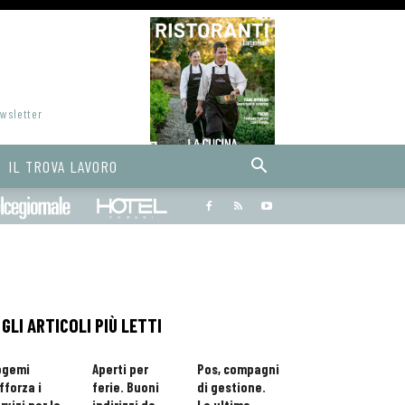
ewsletter
IL TROVA LAVORO
Bargiornale
dolcegiornale
Hoteldomani
GLI ARTICOLI PIÙ LETTI
ogemi
Aperti per
Pos, compagni
fforza i
ferie. Buoni
di gestione.