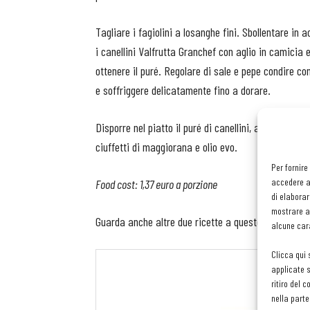
Tagliare i fagiolini a losanghe fini. Sbollentare in a
i canellini Valfrutta Granchef con aglio in camicia
ottenere il puré. Regolare di sale e pepe condire co
e soffriggere delicatamente fino a dorare.
Disporre nel piatto il puré di canellini, aggiungere i
ciuffetti di maggiorana e olio evo.
Per fornire
accedere al
Food cost: 1,37 euro a porzione
di elaborar
mostrare an
Guarda anche altre due ricette a questo link:
alcune cara
Clicca qui 
applicate s
ritiro del 
nella parte