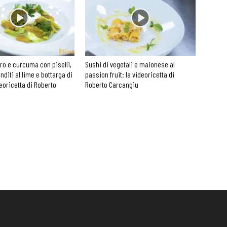
o e curcuma con piselli,
Sushi di vegetali e maionese al
diti al lime e bottarga di
passion fruit: la videoricetta di
deoricetta di Roberto
Roberto Carcangiu