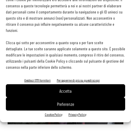
tessera gratuita per i professionisti HoReCa
consenso a queste tecnologie permetterà a noi e ai nostri partner di elaborare
29 Luglio 2026
dati personali come il comportamento durante la navigazione o gli ID univoci su
Aperti per ferie. Buoni indirizzi da Nord a Sud per godersi le
questo sito e di mostrare annunci (non) personalizzati. Non acconsentire o
vacanze (o da scorprire se si è in vacanza)
ritirare il consenso può influire negativamente su alcune caratteristiche e
31 Luglio 2026
funzioni.
Pos, compagni di gestione. Le ultime soluzioni delle aziende
8 Luglio 2026
Clicca qui sotto per acconsentire a quanto sopra o per fare scelte
dettagliate. Le tue scelte saranno applicate solamente a questo sito. È possibile
modificare le impostazioni in qualsiasi momento, compreso il ritiro del consenso,
utilizzando i pulsanti della Cookie Policy o cliccando sul pulsante di gestione del
EDICOLA WEB
consenso nella parte inferiore dello schermo.
Gestisci 1771 fornitori
Per saperne di più su questi scopi
Accetta
Preferenze
Cookie Policy
Privacy Policy