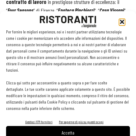
contratto di lavoro
in prestigiose strutture di eccellenza: il
“
Four Seasons
” di Firenze, “
Enoteca Pinchiorri
”, “
Casa Vissani
”,
a Baschi (Terni), “
Le Calandre
” a Sarmeola di Rubano (Padova). C’è
anche chi lavorerà all’estero: è il caso di Matteo Giroso, in partenza
Per fornire le migliori esperienze, noi e i nostri partner utilizziamo tecnologie
per gli
Emirati Arabi Uniti
, dove curerà il servizio presso il
come i cookie per memorizzare e/o accedere alle informazioni del dispositivo. Il
“
Social By Heinz Beck
”.
consenso a queste tecnologie permetterà a noi e ai nostri partner di elaborare
dati personali come il comportamento durante la navigazione o gli ID univoci su
questo sito e di mostrare annunci (non) personalizzati. Non acconsentire o
Tutti segnali, questi, di un’inversione di tendenza: dopo anni in cui i
ritirare il consenso può influire negativamente su alcune caratteristiche e
riflettori sono stati puntati esclusivamente sulla cucina, ora grande
funzioni.
è l’
attenzione dedicata alla sala
e alla formazione di giovani
Clicca qui sotto per acconsentire a quanto sopra o per fare scelte
colti, sensibili e appassionati, che possano fare da trait d’union tra
dettagliate. Le tue scelte saranno applicate solamente a questo sito. È possibile
chef e cliente. Una mission che vede impegnata in prima linea
modificare le impostazioni in qualsiasi momento, compreso il ritiro del consenso,
utilizzando i pulsanti della Cookie Policy o cliccando sul pulsante di gestione del
Alma, oggi non più soltanto scuola di cucina ma centro di
consenso nella parte inferiore dello schermo.
formazione per la ristorazione e l’ospitalità a 360°.
Gestisci 1771 fornitori
Per saperne di più su questi scopi
Accetta