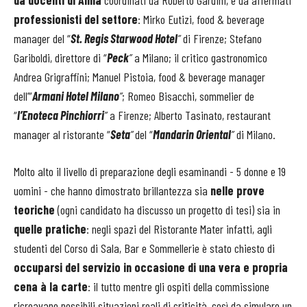
da docenti di Alma
coordinati da Roberto Gardini, e da affermati
professionisti del settore
: Mirko Eutizi, food & beverage
manager del “
St. Regis Starwood Hotel
”
di Firenze; Stefano
Gariboldi, direttore di “
Peck
”
a Milano; il critico gastronomico
Andrea Grigraffini; Manuel Pistoia, food & beverage manager
dell’”
Armani Hotel Milano
”
; Romeo Bisacchi, sommelier de
“
l’Enoteca Pinchiorri
”
a Firenze; Alberto Tasinato, restaurant
manager al ristorante “
Seta
”
del “
Mandarin Oriental
”
di Milano.
Molto alto il livello di preparazione degli esaminandi - 5 donne e 19
uomini - che hanno dimostrato brillantezza sia
nelle prove
teoriche
(ogni candidato ha discusso un progetto di tesi) sia in
quelle pratiche
: negli spazi del Ristorante Mater infatti, agli
studenti del Corso di Sala, Bar e Sommellerie è stato chiesto di
occuparsi del servizio in occasione di una vera e propria
cena à la carte
: il tutto mentre gli ospiti della commissione
ricreavano possibili situazioni reali di criticità, così da simulare un