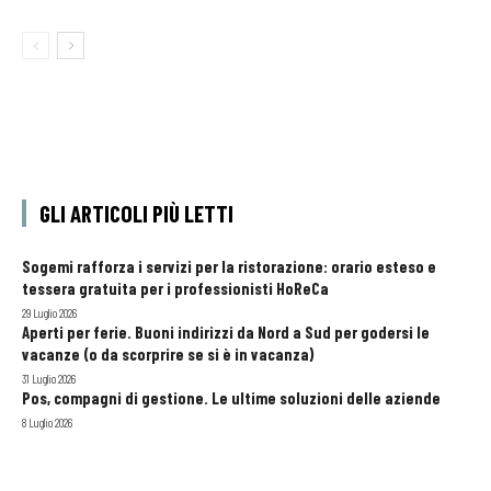
GLI ARTICOLI PIÙ LETTI
Sogemi rafforza i servizi per la ristorazione: orario esteso e
tessera gratuita per i professionisti HoReCa
29 Luglio 2026
Aperti per ferie. Buoni indirizzi da Nord a Sud per godersi le
vacanze (o da scorprire se si è in vacanza)
31 Luglio 2026
Pos, compagni di gestione. Le ultime soluzioni delle aziende
8 Luglio 2026