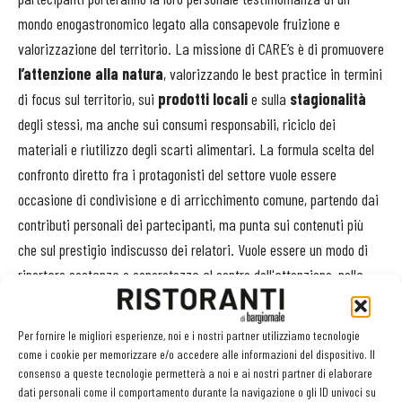
mondo enogastronomico legato alla consapevole fruizione e
valorizzazione del territorio. La missione di CARE’s è di promuovere
l’attenzione alla natura
​, valorizzando le best practice in termini
di focus sul territorio, sui
prodotti locali
e sulla
stagionalità
degli stessi, ma anche sui consumi responsabili, riciclo dei
materiali e riutilizzo degli scarti alimentari​. La formula scelta del
confronto diretto fra i protagonisti del settore vuole essere
occasione di condivisione e di arricchimento comune, partendo dai
contributi personali dei partecipanti, ma punta sui contenuti più
che sul prestigio indiscusso dei relatori. Vuole essere un modo di
riportare sostanza e concretezza al centro dell'attenzione, nella
consapevolezza che la cultura​, a tutti i livelli, è contagiosa e può
innescare meccanismi virtuosi tali da modificare comportamenti e
Per fornire le migliori esperienze, noi e i nostri partner utilizziamo tecnologie
qualità della vita. Particolare attenzione sarà dedicata
come i cookie per memorizzare e/o accedere alle informazioni del dispositivo. Il
consenso a queste tecnologie permetterà a noi e ai nostri partner di elaborare
all’educazione delle nuove generazioni​, con programmi dedicati ai
dati personali come il comportamento durante la navigazione o gli ID univoci su
bambini
sul tema dell'
alimentazione
, il rispetto per l'ambiente e