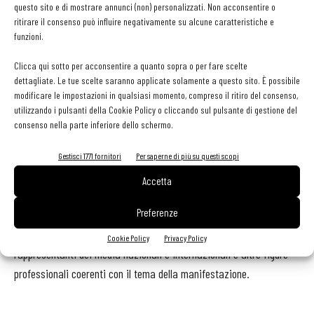
questo sito e di mostrare annunci (non) personalizzati. Non acconsentire o
la sostenibilità. Rientra on questo ambito anche l’istituzione del
ritirare il consenso può influire negativamente su alcune caratteristiche e
funzioni.
premio
Young Ethical Talent Award
, ​che verrà assegnato, per
ogni edizione, alla figura selezionata - tra giovani chef, pasticceri,
Clicca qui sotto per acconsentire a quanto sopra o per fare scelte
sommelier e personale di sala – dalla giuria composta dagli chef
dettagliate. Le tue scelte saranno applicate solamente a questo sito. È possibile
modificare le impostazioni in qualsiasi momento, compreso il ritiro del consenso,
partecipanti alla manifestazione. Oltre al premio il vincitore potrà
utilizzando i pulsanti della Cookie Policy o cliccando sul pulsante di gestione del
inoltre lavorare per un mese in un rinomato ristorante
consenso nella parte inferiore dello schermo.
arricchendosi dell'esperienza diretta.
Gli chef partecipanti alla manifestazione sono selezionati su invito
Gestisci 1771 fornitori
Per saperne di più su questi scopi
dell'organizzazione, che si pone l'obiettivo di garantire di volta in
Accetta
volta il coinvolgimento di circa trenta chef da tutto il mondo. Sono
Preferenze
inoltre coinvolti produttori di vino biologico, e di prodotti vari
alimentari, figure manageriali della ristorazione, somellier,
Cookie Policy
Privacy Policy
rappresentanti dei media nazionali e internazionali e altre figure
professionali coerenti con il tema della manifestazione.