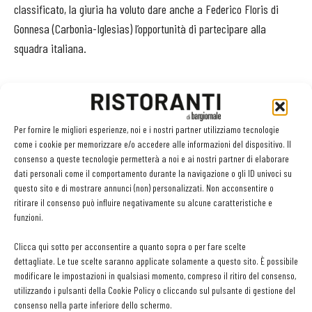
classificato, la giuria ha voluto dare anche a Federico Floris di
Gonnesa (Carbonia-Iglesias) l’opportunità di partecipare alla
squadra italiana.
Per fornire le migliori esperienze, noi e i nostri partner utilizziamo tecnologie
Facebook
Twitter
Linkedin
come i cookie per memorizzare e/o accedere alle informazioni del dispositivo. Il
consenso a queste tecnologie permetterà a noi e ai nostri partner di elaborare
dati personali come il comportamento durante la navigazione o gli ID univoci su
questo sito e di mostrare annunci (non) personalizzati. Non acconsentire o
ritirare il consenso può influire negativamente su alcune caratteristiche e
LEGGI ANCHE
funzioni.
L’ineguagliabile sapore dei funghi. Come prepararli,
Clicca qui sotto per acconsentire a quanto sopra o per fare scelte
conservarli e valorizzarli
dettagliate. Le tue scelte saranno applicate solamente a questo sito. È possibile
modificare le impostazioni in qualsiasi momento, compreso il ritiro del consenso,
utilizzando i pulsanti della Cookie Policy o cliccando sul pulsante di gestione del
consenso nella parte inferiore dello schermo.
Ampliare l’attività del ristorante al catering? Sì, ma la