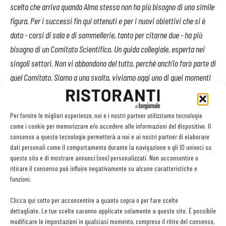
scelta che arriva quando Alma stessa non ha più bisogno di una simile
figura. Per i successi fin qui ottenuti e per i nuovi obiettivi che si è
data - corsi di sala e di sommellerie, tanto per citarne due - ha più
bisogno di un Comitato Scientifico. Un guida collegiale, esperta nei
singoli settori. Non vi abbandono del tutto, perché anch’io farò parte di
quel Comitato. Siamo a una svolta, viviamo oggi uno di quei momenti
di crescita che mettono addosso una gran voglia di fare e provocano
una giusta dose di adrenalina.
Per fornire le migliori esperienze, noi e i nostri partner utilizziamo tecnologie
Io vi ringrazio per avermi sopportato come Rettore e per avere la
come i cookie per memorizzare e/o accedere alle informazioni del dispositivo. Il
pazienza di ascoltare con attenzione il pensiero di Toulouse Lautrec,
consenso a queste tecnologie permetterà a noi e ai nostri partner di elaborare
un pittore che la sapeva lunga sulla cucina e sulla vita:
dati personali come il comportamento durante la navigazione o gli ID univoci su
questo sito e di mostrare annunci (non) personalizzati. Non acconsentire o
In ogni arte e ciò vale anche per la cucina, la grande raffinatezza
ritirare il consenso può influire negativamente su alcune caratteristiche e
consiste nella sintesi e nella semplicità; evidentemente bisogna
funzioni.
rifarsi alla tradizione, ma bisogna anche dimenticarla senza tuttavia
Clicca qui sotto per acconsentire a quanto sopra o per fare scelte
tradirla per ignoranza, negligenza e per non volerne tenere conto. È
dettagliate. Le tue scelte saranno applicate solamente a questo sito. È possibile
così che si diventa dei cuochi senza pregiudizi, degli anarchici che
modificare le impostazioni in qualsiasi momento, compreso il ritiro del consenso,