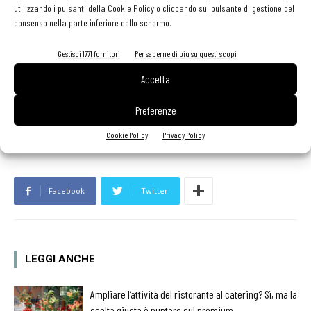
nella confezione di un piatto rispettano esclusivamente la legge
utilizzando i pulsanti della Cookie Policy o cliccando sul pulsante di gestione del
consenso nella parte inferiore dello schermo.
dell’equilibrio, imposta dalla natura".
Gestisci 1771 fornitori
Per saperne di più su questi scopi
Vi saluto e vi abbraccio tutti
Accetta
Gualtiero Marchesi
Preferenze
Cookie Policy
Privacy Policy
Facebook
Twitter
LEGGI ANCHE
Ampliare l’attività del ristorante al catering? Sì, ma la
scelta giusta è puntare sul premium