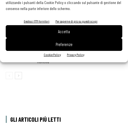
utilizzando i pulsanti della Cookie Policy o cliccando sul pulsante di gestione del
consenso nella parte inferiore dello schermo.
Aperti per ferie. Buoni indirizzi da Nord a Sud per
Gestisci 1771 fornitori
Per saperne di più su questi scopi
godersi le vacanze (o da scorprire se si è in
Accetta
vacanza)
contenuto sponsorizzato
Preferenze
Sogemi rafforza i servizi per la ristorazione: orario
esteso e tessera gratuita per i professionisti
Cookie Policy
Privacy Policy
HoReCa
GLI ARTICOLI PIÙ LETTI