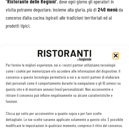
“
Ristorante delle Regioni
”, dove ogni giorno gli operatori in
visita potranno degustare, insieme alla giuria, più di
240 menù
da
concorso d’alta cucina ispirati alle tradizioni territoriali ed ai
prodotti tipici.
Per fornire le migliori esperienze, noi e i nostri partner utilizziamo tecnologie
come i cookie per memorizzare e/o accedere alle informazioni del dispositivo. Il
consenso a queste tecnologie permetterà a noi e ai nostri partner di elaborare
Facebook
Twitter
dati personali come il comportamento durante la navigazione o gli ID univoci su
questo sito e di mostrare annunci (non) personalizzati. Non acconsentire o
ritirare il consenso può influire negativamente su alcune caratteristiche e
funzioni.
LEGGI ANCHE
Clicca qui sotto per acconsentire a quanto sopra o per fare scelte
dettagliate. Le tue scelte saranno applicate solamente a questo sito. È possibile
Ampliare l’attività del ristorante al catering? Sì, ma la
modificare le impostazioni in qualsiasi momento, compreso il ritiro del consenso,
scelta giusta è puntare sul premium