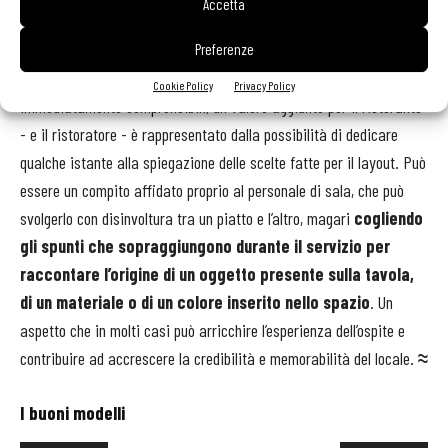
Accetta
Se l’atmosfera è qualcosa di impalpabile, che si percepisce in modo
istintivo e inconscio, tuttavia nel caso di allestimenti particolari, in
Preferenze
cui compaiono oggetti insoliti o soluzioni di design non
Cookie Policy
Privacy Policy
immediatamente comprensibili, un valore aggiunto per il ristorante
- e il ristoratore - è rappresentato dalla possibilità di dedicare
qualche istante alla spiegazione delle scelte fatte per il layout. Può
essere un compito affidato proprio al personale di sala, che può
svolgerlo con disinvoltura tra un piatto e l’altro, magari
cogliendo
gli spunti che sopraggiungono durante il servizio per
raccontare l’origine di un oggetto presente sulla tavola,
di un materiale o di un colore inserito nello spazio
. Un
aspetto che in molti casi può arricchire l’esperienza dell’ospite e
contribuire ad accrescere la credibilità e memorabilità del locale.
≈
I buoni modelli