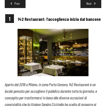
Prev
Next
1
142 Restaurant: l’accoglienza inizia dal bancone
Aperto dal 2019 a Milano, in zona Porta Genova, 142 Restaurant è un
Ape
locale pensato per accogliere il pubblico durante tutta la giornata, e
tra
concepito per trasformarsi in base alle diverse occasioni di
del
convivialità che la titolare Sandra Ciciriello ha scelto di proporre ai
Fro