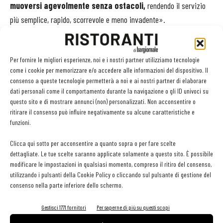
muoversi agevolmente senza ostacoli,
rendendo il servizio
più semplice, rapido, scorrevole e meno invadente».
Nel caso - sempre più frequente - dei ristoranti progettati con
cucina a vista, l’attenzione per gli aspetti pratico-estetici rivolti
Per fornire le migliori esperienze, noi e i nostri partner utilizziamo tecnologie
come i cookie per memorizzare e/o accedere alle informazioni del dispositivo. Il
alla sala devono inoltre essere riportati anche nello spazio in cui il
consenso a queste tecnologie permetterà a noi e ai nostri partner di elaborare
cibo viene effettivamente trasformato in ricette, e che deve
dati personali come il comportamento durante la navigazione o gli ID univoci su
risultare non solo funzionale ma anche visivamente apprezzabile.
questo sito e di mostrare annunci (non) personalizzati. Non acconsentire o
ritirare il consenso può influire negativamente su alcune caratteristiche e
«
Quando la cucina diventa parte integrante della sala, si
funzioni.
trasforma in un vero e proprio palcoscenico
che catalizza
l’attenzione degli avventori: vedere la brigata all’opera non è solo
Clicca qui sotto per acconsentire a quanto sopra o per fare scelte
dettagliate. Le tue scelte saranno applicate solamente a questo sito. È possibile
una garanzia di trasparenza e qualità di ciò che arriverà a tavola,
modificare le impostazioni in qualsiasi momento, compreso il ritiro del consenso,
bensì un vero e proprio spettacolo, che richiede la giusta
utilizzando i pulsanti della Cookie Policy o cliccando sul pulsante di gestione del
scenografia».
consenso nella parte inferiore dello schermo.
Gestisci 1771 fornitori
Per saperne di più su questi scopi
La sala si può raccontare