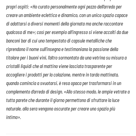
propri ospiti: «Ho curato personalmente ogni pezzo dell’arredo per
del
creare un ambiente eclettico e dinamico, con un unico spazio capace
com
di adattarsi a diversi momenti della giornata ma anche raccontare
«Ho
qualcosa di me»; così per esempio all’ingresso si viene accolti da due
par
banconi bar di cui uno tempestato di capsule metalliche che
le 
riprendono il nome sull’insegna e testimoniano la passione della
cli
titolare per i buoni vini, l’altro sormontato da una vetrina su misura a
e a
cristalli liquidi che al mattino viene lasciata trasparente per
pre
accogliere i prodotti per la colazione, mentre in tarda mattinata,
pen
quando comincia a svuotarsi, è resa opaca per trasformarsi in un
cos
complemento d’arredo di design. «Allo stesso modo, le ampie vetrate a
tra
tutta parete che durante il giorno permettono di sfruttare la luce
cop
naturale, alla sera vengono oscurate per creare uno spazio più
intimo».
Prev
Next