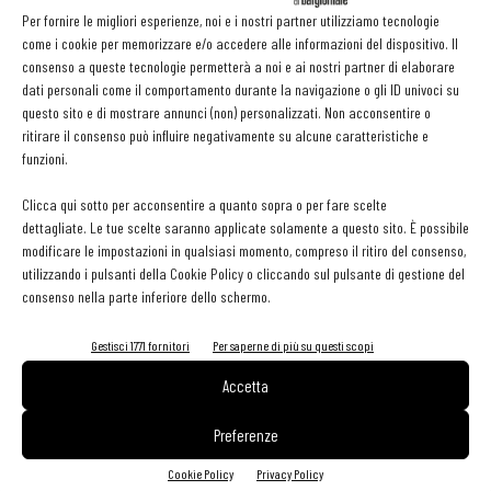
Per fornire le migliori esperienze, noi e i nostri partner utilizziamo tecnologie
Boretto (RE) - domenica 6 settembre
come i cookie per memorizzare e/o accedere alle informazioni del dispositivo. Il
Monticelli d’Ongina (PC) - sabato 12 settembre
consenso a queste tecnologie permetterà a noi e ai nostri partner di elaborare
Polesine e Zibello (PR) - domenica 13 settembre
dati personali come il comportamento durante la navigazione o gli ID univoci su
questo sito e di mostrare annunci (non) personalizzati. Non acconsentire o
Piacenza - venerdì 18 settembre
ritirare il consenso può influire negativamente su alcune caratteristiche e
funzioni.
Via Emilia: appuntamenti nelle piazze con i food truck, il cibo di
strada e le bicitriciclo
Clicca qui sotto per acconsentire a quanto sopra o per fare scelte
dettagliate. Le tue scelte saranno applicate solamente a questo sito. È possibile
modificare le impostazioni in qualsiasi momento, compreso il ritiro del consenso,
Rimini - martedì 18 agosto
utilizzando i pulsanti della Cookie Policy o cliccando sul pulsante di gestione del
Savignano sul Rubicone-Terre del Rubicone (FC) - giovedì 20 agosto
consenso nella parte inferiore dello schermo.
Forlimpopoli – Casa Artusi – lunedì 24 agosto
Gestisci 1771 fornitori
Per saperne di più su questi scopi
Forlì - martedì 25 agosto
Accetta
Faenza (RA) - mercoledì 26 agosto
Imola (BO) - giovedì 27 agosto
Preferenze
Reggio Emilia - venerdì 28 agosto
Cookie Policy
Privacy Policy
Bologna - martedì 1 settembre