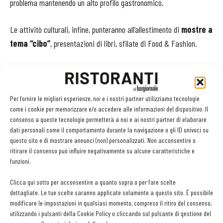
problema mantenendo un alto profilo gastronomico.
Le attivitò culturali, infine, punteranno all’allestimento di
mostre a
tema “cibo”
, presentazioni di libri, sfilate di Food & Fashion.
Per fornire le migliori esperienze, noi e i nostri partner utilizziamo tecnologie
Facebook
Twitter
come i cookie per memorizzare e/o accedere alle informazioni del dispositivo. Il
consenso a queste tecnologie permetterà a noi e ai nostri partner di elaborare
dati personali come il comportamento durante la navigazione o gli ID univoci su
questo sito e di mostrare annunci (non) personalizzati. Non acconsentire o
ritirare il consenso può influire negativamente su alcune caratteristiche e
LEGGI ANCHE
funzioni.
Ampliare l’attività del ristorante al catering? Sì, ma la
Clicca qui sotto per acconsentire a quanto sopra o per fare scelte
scelta giusta è puntare sul premium
dettagliate. Le tue scelte saranno applicate solamente a questo sito. È possibile
modificare le impostazioni in qualsiasi momento, compreso il ritiro del consenso,
utilizzando i pulsanti della Cookie Policy o cliccando sul pulsante di gestione del