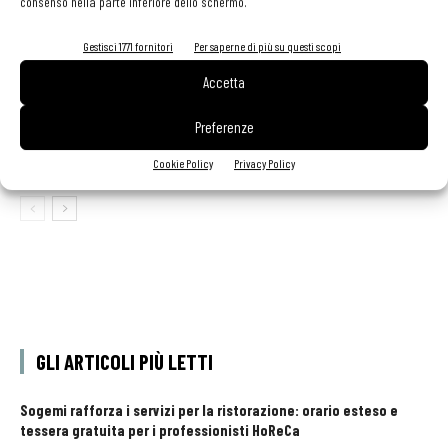
consenso nella parte inferiore dello schermo.
Aperti per ferie. Buoni indirizzi da Nord a Sud per
godersi le vacanze (o da scorprire se si è in
Gestisci 1771 fornitori
Per saperne di più su questi scopi
vacanza)
Accetta
contenuto sponsorizzato
Sogemi rafforza i servizi per la ristorazione: orario
Preferenze
esteso e tessera gratuita per i professionisti
HoReCa
Cookie Policy
Privacy Policy
GLI ARTICOLI PIÙ LETTI
Sogemi rafforza i servizi per la ristorazione: orario esteso e
tessera gratuita per i professionisti HoReCa