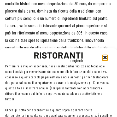
modalità bistrot con menu degustazione da 30 euro, da comporre a
piacere dalla carta, dominata da ricette della tradizione, con
cotture più semplici e un numero di ingredienti limitato sul piatto.
La sera, va in scena il ristorante gourmet al piano superiore e si
può far riferimento ai menu degustazione da 80€. In questo caso,
la cucina trae spesso ispirazione dalla tradizione, innovandola
soprattutto grazie alla padronanza delle tecniche dello chef e alla
ricerca della materia prima: «La nostra - afferma Predescu - è
una cucina di territorio, ma realizzata con prodotti di tutto il
Per fornire le migliori esperienze, noi e i nostri partner utilizziamo tecnologie
mondo».
come i cookie per memorizzare e/o accedere alle informazioni del dispositivo. Il
consenso a queste tecnologie permetterà a noi e ai nostri partner di elaborare
dati personali come il comportamento durante la navigazione o gli ID univoci su
Per la materia prima lo chef si serve dai migliori fornitori o da
questo sito e di mostrare annunci (non) personalizzati. Non acconsentire o
piccole realtà selezionate di persona, cercando l’artigiano che
ritirare il consenso può influire negativamente su alcune caratteristiche e
abbia passione, cura e amore per il prodotto.
funzioni.
Clicca qui sotto per acconsentire a quanto sopra o per fare scelte
Molta attenzione è dedicata alla formazione del
dettagliate. Le tue scelte saranno applicate solamente a questo sito. È possibile