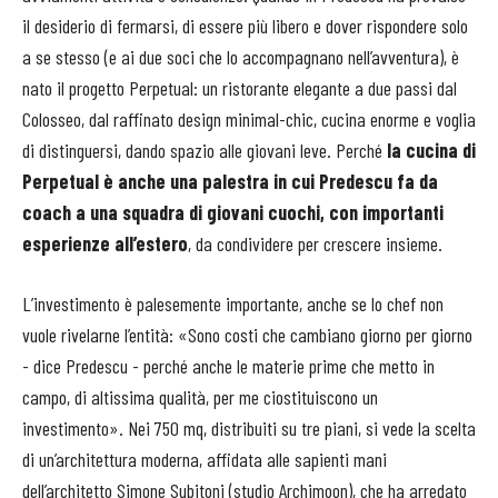
il desiderio di fermarsi, di essere più libero e dover rispondere solo
a se stesso (e ai due soci che lo accompagnano nell’avventura), è
nato il progetto Perpetual: un ristorante elegante a due passi dal
Colosseo, dal raffinato design minimal-chic, cucina enorme e voglia
di distinguersi, dando spazio alle giovani leve. Perché
la cucina di
Perpetual è anche una palestra in cui Predescu fa da
coach a una squadra di giovani cuochi, con importanti
esperienze all’estero
, da condividere per crescere insieme.
L’investimento è palesemente importante, anche se lo chef non
vuole rivelarne l’entità: «Sono costi che cambiano giorno per giorno
- dice Predescu - perché anche le materie prime che metto in
campo, di altissima qualità, per me ciostituiscono un
investimento». Nei 750 mq, distribuiti su tre piani, si vede la scelta
di un’architettura moderna, affidata alle sapienti mani
dell’architetto Simone Subitoni (studio Archimoon), che ha arredato