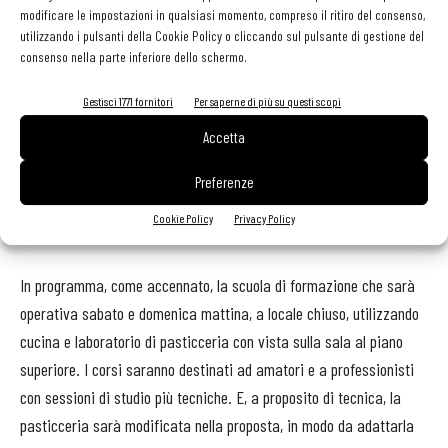
personale di sala
, che dev’essere in grado di fornire una buona
modificare le impostazioni in qualsiasi momento, compreso il ritiro del consenso,
comunicazione sul prodotto.
utilizzando i pulsanti della Cookie Policy o cliccando sul pulsante di gestione del
consenso nella parte inferiore dello schermo.
Non mancano i progetti, a cominciare dal dehors da 20 posti che
Gestisci 1771 fornitori
Per saperne di più su questi scopi
verrà montato nella piazzetta davanti all’ingresso. Questa new
Accetta
entry permetterà di lavorare anche nella fascia aperitivo (dalle 17
alle 19,45) con cocktail, distillati, fermentati e finger food. «Stiamo
Preferenze
studiando - aggiunge Predescu - anche un beer pairing che rispetti
Cookie Policy
Privacy Policy
le temperature diverse della birra e del piatto».
In programma, come accennato, la scuola di formazione che sarà
operativa sabato e domenica mattina, a locale chiuso, utilizzando
cucina e laboratorio di pasticceria con vista sulla sala al piano
superiore. I corsi saranno destinati ad amatori e a professionisti
con sessioni di studio più tecniche. E, a proposito di tecnica, la
pasticceria sarà modificata nella proposta, in modo da adattarla