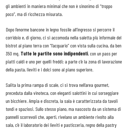
gli ambienti in maniera minimal che non è sinonimo di “troppo
poco”, ma di ricchezza misurata.
Dopo l’enorme bancone in legno fossile all’ingresso si percorre il
corridoio e, di giorno, ci si accomoda nella saletta più informale del
bistrot al piano terra con “l’acquario” con vista sulla cucina, da ben
350 mq.
Tutte le partite sono indipendenti
, con un pass per
piatti caldi e uno per quelli freddi; a parte c’è la zona di lavorazione
della pasta, lieviti e i dolci sono al piano superiore.
Salita la prima rampa di scale, ci si trova nell’area gourmet,
preceduta dalla vinoteca, con eleganti salottini in cui sorseggiare
un bicchiere. Ampia e discreta, la sala è caratterizzata da tavoli
tondi e spaziosi. Sullo stesso piano, ma nascosto da un sistema di
pannelli scorrevoli che, aperti, rivelano un ambiente rivolto alla
sala, c’è il laboratorio dei lieviti e pasticceria, regno della pastry