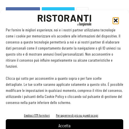
Facebook
Twitter
Per fornire le migliori esperienze, noi e i nostri partner utilizziamo tecnologie
come i cookie per memorizzare e/o accedere alle informazioni del dispositivo. Il
LEGGI ANCHE
consenso a queste tecnologie permetterà a noi e ai nostri partner di elaborare
dati personali come il comportamento durante la navigazione o gli ID univoci su
questo sito e di mostrare annunci (non) personalizzati. Non acconsentire o
Ampliare l’attività del ristorante al catering? Sì, ma la
ritirare il consenso può influire negativamente su alcune caratteristiche e
scelta giusta è puntare sul premium
funzioni.
Clicca qui sotto per acconsentire a quanto sopra o per fare scelte
Aperti per ferie. Buoni indirizzi da Nord a Sud per
dettagliate. Le tue scelte saranno applicate solamente a questo sito. È possibile
godersi le vacanze (o da scorprire se si è in
modificare le impostazioni in qualsiasi momento, compreso il ritiro del consenso,
vacanza)
utilizzando i pulsanti della Cookie Policy o cliccando sul pulsante di gestione del
consenso nella parte inferiore dello schermo.
contenuto sponsorizzato
Sogemi rafforza i servizi per la ristorazione: orario
Gestisci 1771 fornitori
Per saperne di più su questi scopi
esteso e tessera gratuita per i professionisti
Accetta
HoReCa