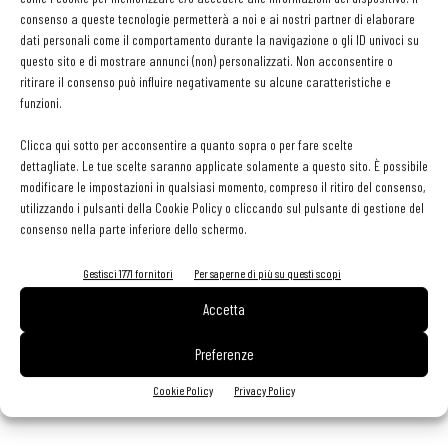
sughi surgelati per il consumatore finale, vedrà per altro,
nel
consenso a queste tecnologie permetterà a noi e ai nostri partner di elaborare
dati personali come il comportamento durante la navigazione o gli ID univoci su
corso del prossimo anno, un allargamento dell’offerta,
questo sito e di mostrare annunci (non) personalizzati. Non acconsentire o
con nuove referenze.
ritirare il consenso può influire negativamente su alcune caratteristiche e
funzioni.
«S
iamo convinti che questa ripresa generalizzata dell’economia e dei
Clicca qui sotto per acconsentire a quanto sopra o per fare scelte
consumi, domestici e fuori casa, avrà una continuità e che sarà
dettagliate. Le tue scelte saranno applicate solamente a questo sito. È possibile
comunque duratura nei prossimi anni -
conclude Bacchini
-
I nostri
modificare le impostazioni in qualsiasi momento, compreso il ritiro del consenso,
ingenti investimenti fanno parte della visione futura di Surgital,
utilizzando i pulsanti della Cookie Policy o cliccando sul pulsante di gestione del
consenso nella parte inferiore dello schermo.
vogliamo siano un indicatore di solidità per tutti quelli che
partecipano al successo e allo sviluppo della nostra impresa. Per
Gestisci 1771 fornitori
Per saperne di più su questi scopi
questo, come segno di fiducia e di ringraziamento, a dicembre
Accetta
condivideremo con i nostri collaboratori, sotto forma di
benefit/premio, il risultato economico di questo anno positivo, che
Preferenze
segue ad un periodo storico veramente difficile, ma verso il quale,
Cookie Policy
Privacy Policy
tutti insieme, abbiamo saputo reagire con fermezza».