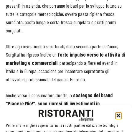
presenti in azienda, che porranno le basi per lo sviluppo futuro su
tutte le categorie merceologiche, ovvero pasta ripiena fresca
surgelata, pasta lunga e corta fresca surgelata e piatti pronti
surgelati.
Oltre agli investimenti strutturali, dalla seconda parte dell’anno,
Surgital ha ripreso inoltre un
forte impulso verso le attività di
marketing e commerciali
, partecipando a fiere ed eventi in
Italia e in Europa, occasione per incontrare soprattutto gli
utilizzatori professionali del canale Ho.re.ca.
Anche verso il consumatore diretto, a
sostegno del brand
“Piacere Mio!”, sono ripresi gli investimenti in
comunicazione,
con attività promozionali nei punti vendita della
Gdo italiana e attraverso una massiccia presenza nei canali
Per fornire le migliori esperienze, noi e i nostri partner utilizziamo tecnologie
social. Questa linea, la prima che Surgital dedica ai piatti pronti e
come i cookie per memorizzare e/o accedere alle informazioni del dispositivo. Il