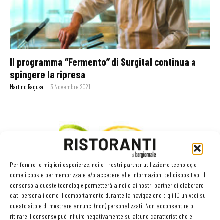
Il programma “Fermento” di Surgital continua a
spingere la ripresa
Martino Ragusa
-
3 Novembre 2021
Per fornire le migliori esperienze, noi e i nostri partner utilizziamo tecnologie
come i cookie per memorizzare e/o accedere alle informazioni del dispositivo. Il
consenso a queste tecnologie permetterà a noi e ai nostri partner di elaborare
dati personali come il comportamento durante la navigazione o gli ID univoci su
questo sito e di mostrare annunci (non) personalizzati. Non acconsentire o
ritirare il consenso può influire negativamente su alcune caratteristiche e
Per l’estate Surgital propone i Bauletti con pesce