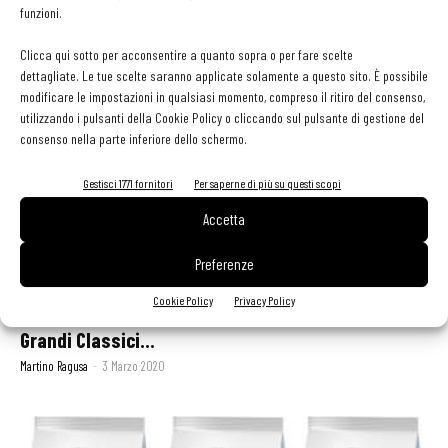
funzioni.
spada e lime
Martino Ragusa
-
23 Luglio 2020
Clicca qui sotto per acconsentire a quanto sopra o per fare scelte
dettagliate. Le tue scelte saranno applicate solamente a questo sito. È possibile
modificare le impostazioni in qualsiasi momento, compreso il ritiro del consenso,
utilizzando i pulsanti della Cookie Policy o cliccando sul pulsante di gestione del
consenso nella parte inferiore dello schermo.
Gestisci 1771 fornitori
Per saperne di più su questi scopi
Accetta
Preferenze
Cookie Policy
Privacy Policy
Da Surgital due linee di sughi pronti “Sugosi”: i
Grandi Classici...
Martino Ragusa
-
3 Marzo 2020