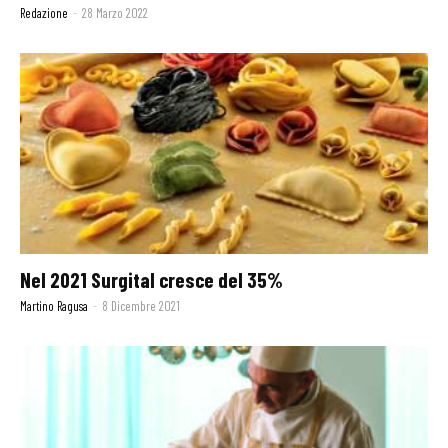
Redazione
-
28 Marzo 2022
Nel 2021 Surgital cresce del 35%
Martino Ragusa
-
8 Dicembre 2021