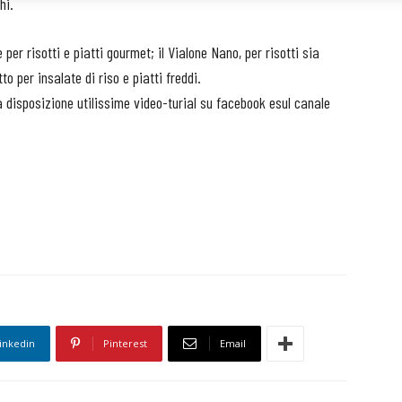
hi.
le per risotti e piatti gourmet; il Vialone Nano, per risotti sia
o per insalate di riso e piatti freddi.
 a disposizione utilissime video-turial su facebook esul canale
inkedin
Pinterest
Email