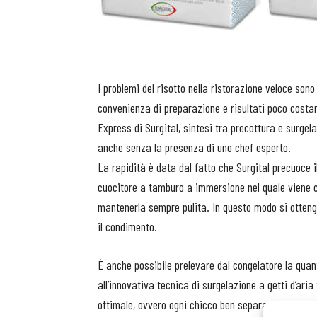
I problemi del risotto nella ristorazione veloce sono
convenienza di preparazione e risultati poco costan
Express di Surgital, sintesi tra precottura e surgela
anche senza la presenza di uno chef esperto.
La rapidità è data dal fatto che Surgital precuoce i
cuocitore a tamburo a immersione nel quale viene co
mantenerla sempre pulita. In questo modo si ottengo
il condimento.
È anche possibile prelevare dal congelatore la qua
all’innovativa tecnica di surgelazione a getti d’ari
ottimale, ovvero ogni chicco ben separato da un alt