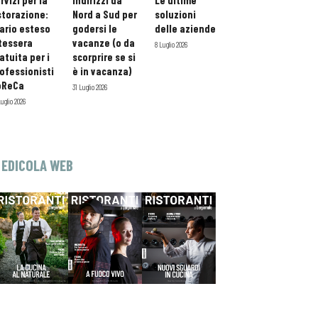
rvizi per la
indirizzi da
Le ultime
storazione:
Nord a Sud per
soluzioni
ario esteso
godersi le
delle aziende
tessera
vacanze (o da
8 Luglio 2026
atuita per i
scorprire se si
ofessionisti
è in vacanza)
oReCa
31 Luglio 2026
Luglio 2026
EDICOLA WEB