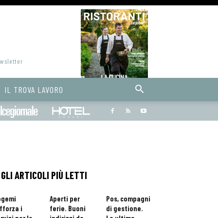
ewsletter
IL TROVA LAVORO
Bargiornale
dolcegiornale
Hoteldomani
GLI ARTICOLI PIÙ LETTI
ogemi
Aperti per
Pos, compagni
fforza i
ferie. Buoni
di gestione.