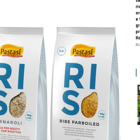
se
ri
or
e 
gr
pr
H
29 