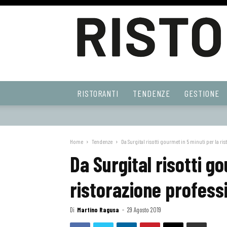
Ristoranti
RISTORANTI
TENDENZE
GESTIONE
Web
Home
Tendenze
Da Surgital risotti gourmet in 5 minuti per la ri
Da Surgital risotti g
ristorazione profess
Di
Martino Ragusa
-
29 Agosto 2019