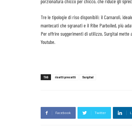
porzionatura chicco per chicco, che riduce gli sprec
Tre le tipologie di riso disponibili: il Carnaroli, idea
mantecati che sgranati e il Ribe Parboiled, più adatt
Per offrire suggerimenti di utilizzo, Surgital mette
Youtube.
TAG
risotti precotti
Surgital
Facebook
Twitter
L