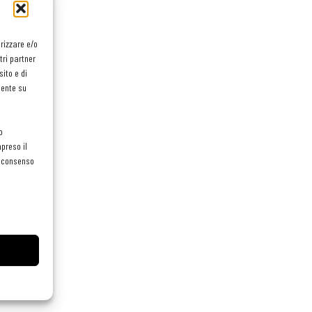
orizzare e/o
tri partner
ito e di
mente su
o
preso il
el consenso