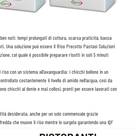
 ben noti: tempi prolungati di cottura, scarsa praticità, bassa
ti. Una soluzione può essere il Riso Precotto Pastasì Soluzioni
zione, col quale è possibile preparare risotti in soli 5 minuti
l riso con un sistema all’avanguardia: i chicchi bollono in un
ntrollato costantemente il livello di amido nell’acqua, così da
no chicchi al dente e mai collosi, pronti per essere lavorati con
ntità desiderata, anche per un solo commensale grazie
a fredda che muove il riso mentre lo surgela garantendo una IQF
ro e quindi facilmente porzionabile. Può poi essere rinvenuto in