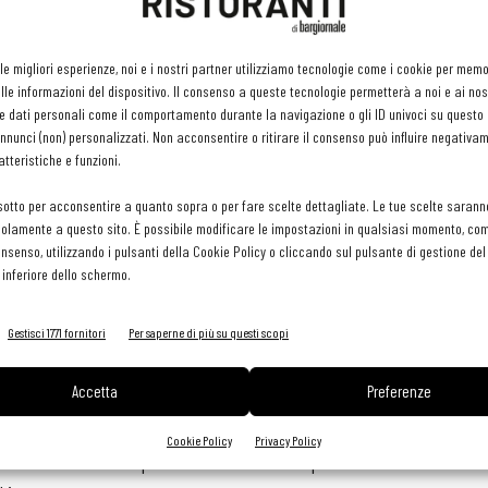
caso di un risotto, direttamente in padella con l’aggiunta degli
poi lo si manteca con le pepite di Sugosi, il piatto è pronto da
 le migliori esperienze, noi e i nostri partner utilizziamo tecnologie come i cookie per mem
le informazioni del dispositivo. Il consenso a queste tecnologie permetterà a noi e ai nos
e dati personali come il comportamento durante la navigazione o gli ID univoci su questo s
le caratteristiche del prodotto fresco, i chicchi risultano
nunci (non) personalizzati. Non acconsentire o ritirare il consenso può influire negativa
Inoltre, al termine della fase di precottura il riso viene
tteristiche e funzioni.
 abbassa la temperatura prima della surgelazione, evitando così
sotto per acconsentire a quanto sopra o per fare scelte dettagliate. Le tue scelte sarann
unto di vista del sapore che delle proprietà.
olamente a questo sito. È possibile modificare le impostazioni in qualsiasi momento, com
consenso, utilizzando i pulsanti della Cookie Policy o cliccando sul pulsante di gestione d
 inferiore dello schermo.
in menù, cambiando spesso proposte e anche nel fine settimana,
 dedicare tempo e personale alla preparazione di un solo piatto,
Gestisci 1771 fornitori
Per saperne di più su questi scopi
va come il risotto.
Accetta
Preferenze
 risotto è maggiore rispetto a un semplice piatto di pasta non
ness, dunque, che incrementa il potenziale giro d’affari.
Cookie Policy
Privacy Policy
enior dedicati e tempi ridotti di lavorazione e precisione nella