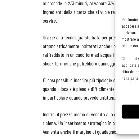
microonde in 2/3 minuti, al vapore 3/4 minuti o, nel 
ingredienti della ricetta che si vuole realizzare. Se 
Per fornire
servire.
accedere al
di elaborar
Grazie alla tecnologia studiata per preservare tutte 
mostrare an
organoletticamente inalterati anche una volta cotti. 
alcune cara
raffreddato in un cuocitore ad acqua fredda che ne
Clicca qui 
shock termici che potrebbero danneggiarlo, sia dal p
applicate s
ritiro del 
nella parte
E' così possibile inserire più tipologie di risotto 
quando il locale è pieno e difficilmente si riesce a
in particolare quando prevede un’attenzione esclusi
Inoltre, il prezzo medio di vendita alla carta di un
ripiena. Un inserimento strategico in ottica di busi
Aumenta anche il margine di guadagno: niente chef s