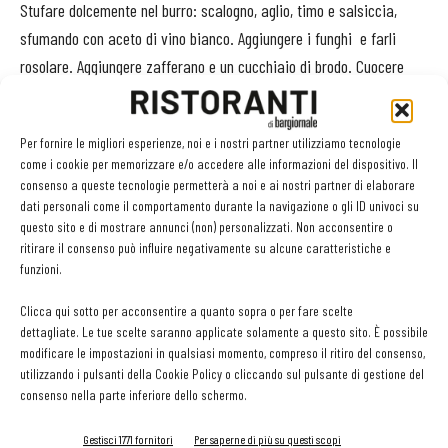
Stufare dolcemente nel burro: scalogno, aglio, timo e salsiccia,
sfumando con aceto di vino bianco. Aggiungere i funghi
e farli
rosolare. Aggiungere zafferano e un cucchiaio di brodo. Cuocere
ancora qualche minuto. Fondere il burro e il macis a fuoco
dolcissimo.
Sbollentare l'aglio tre volte in acqua bollente. Affettare
Per fornire le migliori esperienze, noi e i nostri partner utilizziamo tecnologie
sottilmente e porre a cuocere in olio fino a disidratare
come i cookie per memorizzare e/o accedere alle informazioni del dispositivo. Il
completamente. Dovrà essere ben dorato e croccante. Cuocere i
consenso a queste tecnologie permetterà a noi e ai nostri partner di elaborare
Mammoli, saltarli nel burro aromatizzato al macis aggiungendo
dati personali come il comportamento durante la navigazione o gli ID univoci su
questo sito e di mostrare annunci (non) personalizzati. Non acconsentire o
metà pecorino ed erba cipollina sottilmente affettata a
ritirare il consenso può influire negativamente su alcune caratteristiche e
losanghe. Posare sul fondo del piatto il ragù di salsiccia e
funzioni.
cardoncelli e sopra i Mammoli, guarnire con
l'aglio disidratato,
Clicca qui sotto per acconsentire a quanto sopra o per fare scelte
fiocchi di pecorino e pistilli di zafferano.
dettagliate. Le tue scelte saranno applicate solamente a questo sito. È possibile
modificare le impostazioni in qualsiasi momento, compreso il ritiro del consenso,
Costo delle merci: 1,82 euro a porzione
utilizzando i pulsanti della Cookie Policy o cliccando sul pulsante di gestione del
consenso nella parte inferiore dello schermo.
TAG
Divine creazioni
Mammoli
patate viola
patate vitelotte
Gestisci 1771 fornitori
Per saperne di più su questi scopi