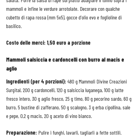
salata.
Porre la salsa di rape sul piatto adagiare il tonno sopra i
mammoli e infine
le verdure arrotolate. Decorare con qualche
cubetto di rapa rossa (mm 5x5), gocce d'olio evo e foglioline di
basilico.
Costo delle merci: 1,50 euro a porzione
Mammoli salsiccia e cardoncelli con burro al macis e
aglio
Ingredienti (per 4 porzioni):
480 g Mammoli Divine Creazioni
Surgital, 200 g cardoncelli, 120 g salsiccia luganega, 100 g latte
fresco intero, 30 g aglio fresco, 25 g timo, 80 g pecorino sardo, 60 g
burro, 5 bustine di zafferano, 50 g scalogno, 3 g erba cipollina, sale
e pepe, 0,2 g macis, 20 g aceto di vino bianco.
Preparazione:
Pulire i funghi, lavarli, tagliarli a fette sottili.