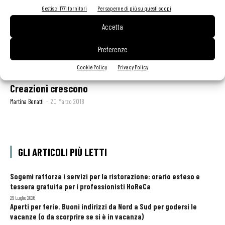
Gestisci 1771 fornitori
Per saperne di più su questi scopi
Accetta
Preferenze
Cookie Policy
Privacy Policy
Bauletti con friarielli e caciocavallo: le Divine
Creazioni crescono
Martina Benatti
-
20 Marzo 2018
GLI ARTICOLI PIÙ LETTI
Sogemi rafforza i servizi per la ristorazione: orario esteso e
tessera gratuita per i professionisti HoReCa
29 Luglio 2026
Aperti per ferie. Buoni indirizzi da Nord a Sud per godersi le
vacanze (o da scorprire se si è in vacanza)