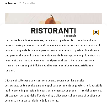
Redazione
-
28 Marzo 2022
Per fornire le migliori esperienze, noi e i nostri partner utilizziamo tecnologie
come i cookie per memorizzare e/o accedere alle informazioni del dispositivo. Il
consenso a queste tecnologie permetterà a noi e ai nostri partner di elaborare
dati personali come il comportamento durante la navigazione o gli ID univoci su
questo sito e di mostrare annunci (non) personalizzati. Non acconsentire o
ritirare il consenso può influire negativamente su alcune caratteristiche e
I nuovi Triangoletti al Parmigiano Reggiano di Da
funzioni.
Divine Creazioni sono...
Martino Ragusa
-
4 Settembre 2020
Clicca qui sotto per acconsentire a quanto sopra o per fare scelte
dettagliate. Le tue scelte saranno applicate solamente a questo sito. È possibile
modificare le impostazioni in qualsiasi momento, compreso il ritiro del consenso,
utilizzando i pulsanti della Cookie Policy o cliccando sul pulsante di gestione del
consenso nella parte inferiore dello schermo.