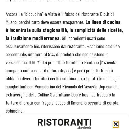
Ancora, la “biocucina” a vista è il fulcro del ristorante Bio.it di
Milano, perché tutto deve essere trasparente.
La linea di cucina
è incentrata sulla stagionalità, la semplicità
delle ricette,
la tradizione mediterranea
. Gli ingredienti usati sono
esclusivamente bio, riferiscono dal ristorante. «Abbiamo solo una
percentuale, inferiore al 5%, di prodotti che non esistono in
versione bio. Il 60% dei prodotti è fornito da Bioitalia (l’azienda
campana cui fa capo il ristorante,
ndr
) e per i prodotti freschi
abbiamo diversi fornitori certificati bio». Tra i piatti in menu, gli
spaghettoni con Pomodorino del Piennolo del Vesuvio Dop con olio
extravergine delle Colline Salernitane Dop e basilico fresco o la
tartare di orata con fragole, succo di limone, croccante di carote,
spinacino.
Tra chi, invece, non punta sulla certificazione bio c’è il ristorante