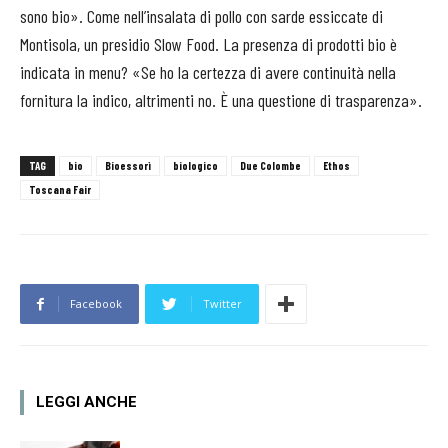
sono bio». Come nell’insalata di pollo con sarde essiccate di
Montisola, un presidio Slow Food. La presenza di prodotti bio è
indicata in menu? «Se ho la certezza di avere continuità nella
fornitura la indico, altrimenti no. È una questione di trasparenza».
TAG
bio
Bioessorì
biologico
Due Colombe
Ethos
Toscana Fair
Facebook
Twitter
LEGGI ANCHE