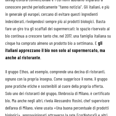
conoscere perché periodicamente “fanno notizia”. Gli italiani, e più
in generale gli europei, cercano di evitare questi ingredienti
indesiderati, rivolgendosi sempre più ai prodotti biologici. Basta
fare un giro tra gli scaffali dei supermercati: lo spazio riservato al
bio continua a crescere tanto che, nel 2017, una famiglia italiana su
cinque ha comprato almeno un prodotto bio a settimana. E
gli
italiani apprezzano il bio non solo al supermercato, ma
anche al ristorante
.
Il gruppo Ethos, ad esempio, comprende una decina di ristoranti,
ognuno con la propria insegna. Come suggerisce il nome, il gruppo
pone pratiche etiche e sostenibili al cuore della propria offerta.
Solo uno dei ristoranti del gruppo, l’Ambrosia di Milano, è certificato
bio. Ma anche negli altri, rivela Alessandro Rosini, chef supervisore
dell’area di Milano, viene usata «Una buona percentuale di prodotti
biologici», approvvigionati attraverso la rete EcorNaturaSì e altri