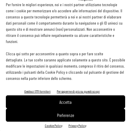
Toscana Fair di Pistoia, che le verdure se le coltiva nel grande
Per fornire le migliori esperienze, noi e i nostri partner utilizziamo tecnologie
come i cookie per memorizzare e/o accedere alle informazioni del dispositivo. Il
orto. «L’orto a cassoni rialzati è esteticamente molto bello e
consenso a queste tecnologie permetterà a noi e ai nostri partner di elaborare
permette di lavorare meglio, perché migliora la gestione dei
dati personali come il comportamento durante la navigazione o gli ID univoci su
parassiti - racconta il contitolare Paolo Mati, la cui famiglia è
questo sito e di mostrare annunci (non) personalizzati. Non acconsentire o
ritirare il consenso può influire negativamente su alcune caratteristiche e
proprietaria dal 1909 di un’azienda agricola -. La coltivazione nel
funzioni.
nostro OrtoFair rispetta la visione bio e va anche oltre, pur non
essendo certificata. Per esempio, di norma non usiamo rame, che
Clicca qui sotto per acconsentire a quanto sopra o per fare scelte
dettagliate. Le tue scelte saranno applicate solamente a questo sito. È possibile
pure è consentito dal disciplinare. Facciamo solo alcuni
modificare le impostazioni in qualsiasi momento, compreso il ritiro del consenso,
trattamenti a inizio stagione sui pomodori e le solanacee, per il
utilizzando i pulsanti della Cookie Policy o cliccando sul pulsante di gestione del
resto, pratichiamo la
lotta ai parassiti con gli insetti
consenso nella parte inferiore dello schermo.
antagonisti o con batteri che eliminano i batteri nocivi
».
Gestisci 1771 fornitori
Per saperne di più su questi scopi
La produzione spazia dalle varietà locali, come la cipolla di
Accetta
Certaldo, la zucchina e la melanzana fiorentine, alle varietà più
diverse che Mati si diverte a cercare in giro per il mondo, tra cui
Preferenze
una quarantina di varietà di pomodori, 20 tipi di melanzane e
Cookie Policy
Privacy Policy
altrettante di zucchine. Il menu di Toscana Fair non è vegetariano,