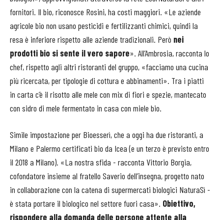
fornitori. Il bio, riconosce Rosini, ha costi maggiori. «Le aziende
agricole bio non usano pesticidi e fertilizzanti chimici, quindi la
resa è inferiore rispetto alle aziende tradizionali. Però
nei
prodotti bio si sente il vero sapore
». All’Ambrosia, racconta lo
chef, rispetto agli altri ristoranti del gruppo, «facciamo una cucina
più ricercata, per tipologie di cottura e abbinamenti». Tra i piatti
in carta c’è il risotto alle mele con mix di fiori e spezie, mantecato
con sidro di mele fermentato in casa con miele bio.
Simile impostazione per Bioesserì, che a oggi ha due ristoranti, a
Milano e Palermo certificati bio da Icea (e un terzo è previsto entro
il 2018 a Milano). «La nostra sfida - racconta Vittorio Borgia,
cofondatore insieme al fratello Saverio dell’insegna, progetto nato
in collaborazione con la catena di supermercati biologici NaturaSì -
è stata portare il biologico nel settore fuori casa».
Obiettivo,
rispondere alla domanda delle persone attente alla