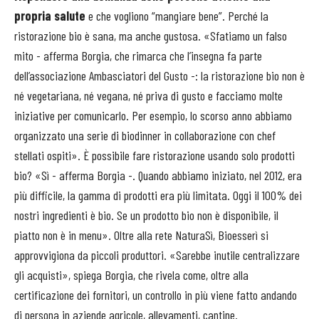
propria salute
e che vogliono “mangiare bene”. Perché la
ristorazione bio è sana, ma anche gustosa. «Sfatiamo un falso
mito - afferma Borgia, che rimarca che l’insegna fa parte
dell’associazione Ambasciatori del Gusto -: la ristorazione bio non è
né vegetariana, né vegana, né priva di gusto e facciamo molte
iniziative per comunicarlo. Per esempio, lo scorso anno abbiamo
organizzato una serie di biodinner in collaborazione con chef
stellati ospiti». È possibile fare ristorazione usando solo prodotti
bio? «Sì - afferma Borgia -. Quando abbiamo iniziato, nel 2012, era
più difficile, la gamma di prodotti era più limitata. Oggi il 100% dei
nostri ingredienti è bio. Se un prodotto bio non è disponibile, il
piatto non è in menu». Oltre alla rete NaturaSì, Bioesserì si
approvvigiona da piccoli produttori. «Sarebbe inutile centralizzare
gli acquisti», spiega Borgia, che rivela come, oltre alla
certificazione dei fornitori, un controllo in più viene fatto andando
di persona in aziende agricole, allevamenti, cantine.