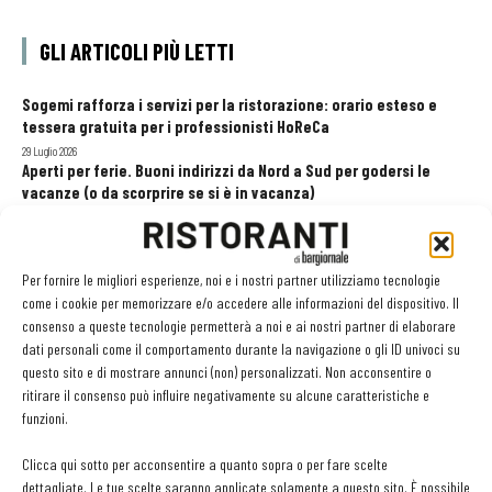
GLI ARTICOLI PIÙ LETTI
Sogemi rafforza i servizi per la ristorazione: orario esteso e
tessera gratuita per i professionisti HoReCa
29 Luglio 2026
Aperti per ferie. Buoni indirizzi da Nord a Sud per godersi le
vacanze (o da scorprire se si è in vacanza)
31 Luglio 2026
Pos, compagni di gestione. Le ultime soluzioni delle aziende
8 Luglio 2026
Per fornire le migliori esperienze, noi e i nostri partner utilizziamo tecnologie
come i cookie per memorizzare e/o accedere alle informazioni del dispositivo. Il
consenso a queste tecnologie permetterà a noi e ai nostri partner di elaborare
dati personali come il comportamento durante la navigazione o gli ID univoci su
EDICOLA WEB
questo sito e di mostrare annunci (non) personalizzati. Non acconsentire o
ritirare il consenso può influire negativamente su alcune caratteristiche e
funzioni.
Clicca qui sotto per acconsentire a quanto sopra o per fare scelte
dettagliate. Le tue scelte saranno applicate solamente a questo sito. È possibile