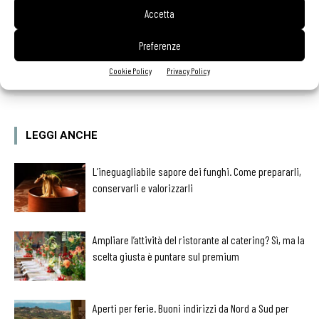
Accetta
Preferenze
Facebook
Twitter
Cookie Policy
Privacy Policy
LEGGI ANCHE
L’ineguagliabile sapore dei funghi. Come prepararli,
conservarli e valorizzarli
Ampliare l’attività del ristorante al catering? Sì, ma la
scelta giusta è puntare sul premium
Aperti per ferie. Buoni indirizzi da Nord a Sud per