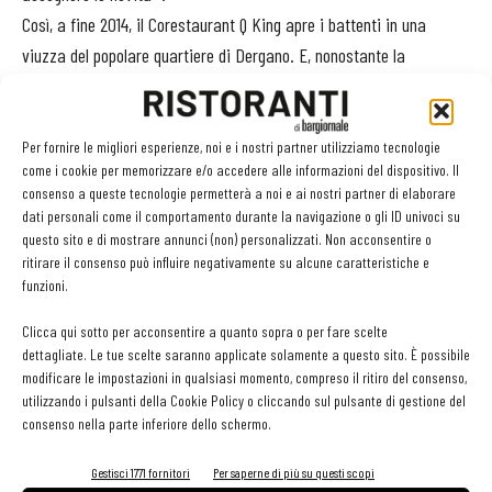
Così, a fine 2014, il Corestaurant Q King apre i battenti in una
viuzza del popolare quartiere di Dergano. E, nonostante la
posizione defilata, ha subito “attecchito”.
Oggi lo spazio ospita
da un minimo di 10 a un massimo di 25 eventi al mese
.
Merito della presenza di tante aziende in zona, ma anche
Per fornire le migliori esperienze, noi e i nostri partner utilizziamo tecnologie
come i cookie per memorizzare e/o accedere alle informazioni del dispositivo. Il
dell’apprezzamento degli abitanti della zona. E dei prezzi
consenso a queste tecnologie permetterà a noi e ai nostri partner di elaborare
accessibili: per i privati, si parte da 169 euro con l’offerta last
dati personali come il comportamento durante la navigazione o gli ID univoci su
minute, prenotando 3 giorni prima.
questo sito e di mostrare annunci (non) personalizzati. Non acconsentire o
ritirare il consenso può influire negativamente su alcune caratteristiche e
La formula piace e la soddisfazione del cliente è assicurata:
funzioni.
«Anche se hanno mangiato qualcosa di bruciato, l’hanno bruciato
loro», scherza Colombini. «Lo spazio è davvero flessibile -
Clicca qui sotto per acconsentire a quanto sopra o per fare scelte
dettagliate. Le tue scelte saranno applicate solamente a questo sito. È possibile
conclude il patron -. Per esempio, un appassionato di teatro e di
modificare le impostazioni in qualsiasi momento, compreso il ritiro del consenso,
cucina organizza eventi che combinano le sue due passioni e ci ha
utilizzando i pulsanti della Cookie Policy o cliccando sul pulsante di gestione del
chiesto la possibilità, ora allo studio, di aprire al pubblico una volta
consenso nella parte inferiore dello schermo.
al mese». Che sia una nuova frontiera per la ristorazione?
Gestisci 1771 fornitori
Per saperne di più su questi scopi