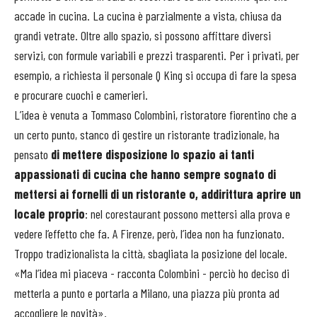
accade in cucina. La cucina è parzialmente a vista, chiusa da
grandi vetrate. Oltre allo spazio, si possono affittare diversi
servizi, con formule variabili e prezzi trasparenti. Per i privati, per
esempio, a richiesta il personale Q King si occupa di fare la spesa
e procurare cuochi e camerieri.
L’idea è venuta a Tommaso Colombini, ristoratore fiorentino che a
un certo punto, stanco di gestire un ristorante tradizionale, ha
pensato
di mettere disposizione lo spazio ai tanti
appassionati di cucina che hanno sempre sognato di
mettersi ai fornelli di un ristorante o, addirittura aprire un
locale proprio
: nel corestaurant possono mettersi alla prova e
vedere l’effetto che fa. A Firenze, però, l’idea non ha funzionato.
Troppo tradizionalista la città, sbagliata la posizione del locale.
«Ma l’idea mi piaceva - racconta Colombini - perciò ho deciso di
metterla a punto e portarla a Milano, una piazza più pronta ad
accogliere le novità».