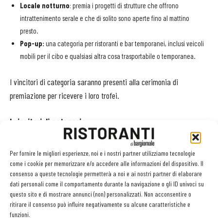
Locale notturno
: premia i progetti di strutture che offrono
intrattenimento serale e che di solito sono aperte fino al mattino
presto.
Pop-up:
una categoria per ristoranti e bar temporanei, inclusi veicoli
mobili per il cibo e qualsiasi altra cosa trasportabile o temporanea.
I vincitori di categoria saranno presenti alla cerimonia di
premiazione per ricevere i loro trofei.
I vincitori di categoria
Italia
Per fornire le migliori esperienze, noi e i nostri partner utilizziamo tecnologie
Bun Burgers
(Milan, Italy) – Masquespacio - Categoria: Fast
come i cookie per memorizzare e/o accedere alle informazioni del dispositivo. Il
consenso a queste tecnologie permetterà a noi e ai nostri partner di elaborare
Casual.
dati personali come il comportamento durante la navigazione o gli ID univoci su
questo sito e di mostrare annunci (non) personalizzati. Non acconsentire o
Spagna
ritirare il consenso può influire negativamente su alcune caratteristiche e
Smoked Room
(Madrid, Spain) - Astet Studio - Categoria: Small
funzioni.