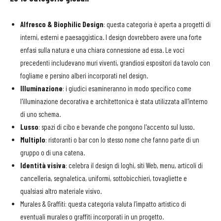
Alfresco & Biophilic Design
: questa categoria è aperta a progetti di
interni, esterni e paesaggistica. I design dovrebbero avere una forte
enfasi sulla natura e una chiara connessione ad essa. Le voci
precedenti includevano muri viventi, grandiosi espositori da tavolo con
fogliame e persino alberi incorporati nel design.
Illuminazione
: i giudici esamineranno in modo specifico come
l'illuminazione decorativa e architettonica è stata utilizzata all'interno
di uno schema.
Lusso
: spazi di cibo e bevande che pongono l'accento sul lusso.
Multiplo
: ristoranti o bar con lo stesso nome che fanno parte di un
gruppo o di una catena.
Identità visiva
: celebra il design di loghi, siti Web, menu, articoli di
cancelleria, segnaletica, uniformi, sottobicchieri, tovagliette e
qualsiasi altro materiale visivo.
Murales & Graffiti: questa categoria valuta l'impatto artistico di
eventuali murales o graffiti incorporati in un progetto.