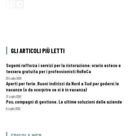
GLI ARTICOLI PIÙ LETTI
Sogemi rafforza i servizi per la ristorazione: orario esteso e
tessera gratuita per i professionisti HoReCa
29 Luglio 2026
Aperti per ferie. Buoni indirizzi da Nord a Sud per godersi le
vacanze (o da scorprire se si è in vacanza)
31 Luglio 2026
Pos, compagni di gestione. Le ultime soluzioni delle aziende
8 Luglio 2026
EDICOLA WEB