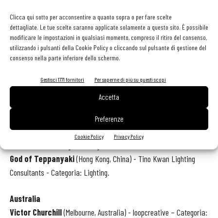
Space.
Clicca qui sotto per acconsentire a quanto sopra o per fare scelte
dettagliate. Le tue scelte saranno applicate solamente a questo sito. È possibile
Regno Unito
modificare le impostazioni in qualsiasi momento, compreso il ritiro del consenso,
utilizzando i pulsanti della Cookie Policy o cliccando sul pulsante di gestione del
MiMi Mei
Fair
(London, UK) - Fabled Studio - Categoria: Standalone
consenso nella parte inferiore dello schermo.
- Short Colour
Gestisci 1771 fornitori
Per saperne di più su questi scopi
Cina
Accetta
1111 ONES
(Hong Kong, China) - M.R. STUDIO - Categoria: In Another
Space - Small Space – Short.
Preferenze
Kuansan Town
(Chengdu, China) - MUDA-Architects – Categoria:
Cookie Policy
Privacy Policy
Standalone - Heritage Building.
God of Teppanyaki
(Hong Kong, China) - Tino Kwan Lighting
Consultants - Categoria: Lighting.
Australia
Victor Churchill
(Melbourne, Australia) - loopcreative – Categoria: