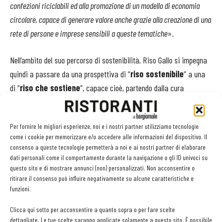
confezioni riciclabili ed alla promozione di un modello di economia
circolare, capace di generare valore anche grazie alla creazione di una
rete di persone e imprese sensibili a queste tematiche
».
Nell’ambito del suo percorso di sostenibilità, Riso Gallo si impegna
quindi a passare da una prospettiva di “
riso sostenibile
” a una
di “
riso che sostiene
”, capace cioè, partendo dalla cura
dell’ambiente e del territorio, di andare anche oltre l’ambito agricolo,
allargando lo sguardo a monte, ossia alla selezione delle materie
Per fornire le migliori esperienze, noi e i nostri partner utilizziamo tecnologie
prime e al benessere dei lavoratori della filiera. Un impegno che si
come i cookie per memorizzare e/o accedere alle informazioni del dispositivo. Il
trova anche riassunto all’interno del Manifesto Riso Gallo “
Il riso è
consenso a queste tecnologie permetterà a noi e ai nostri partner di elaborare
sostenibile quando sostiene
”, un documento programmatico
dati personali come il comportamento durante la navigazione o gli ID univoci su
questo sito e di mostrare annunci (non) personalizzati. Non acconsentire o
che parte dalla consapevolezza che la sostenibilità è un
ritirare il consenso può influire negativamente su alcune caratteristiche e
ecosistema di valori, in grado di impattare positivamente e in
funzioni.
maniera rilevante su tutto ciò che riguarda la filiera, le persone e il
Clicca qui sotto per acconsentire a quanto sopra o per fare scelte
territorio.
L’Azienda
ha già tradotto tutto ciò in una linea di risi
dettagliate. Le tue scelte saranno applicate solamente a questo sito. È possibile