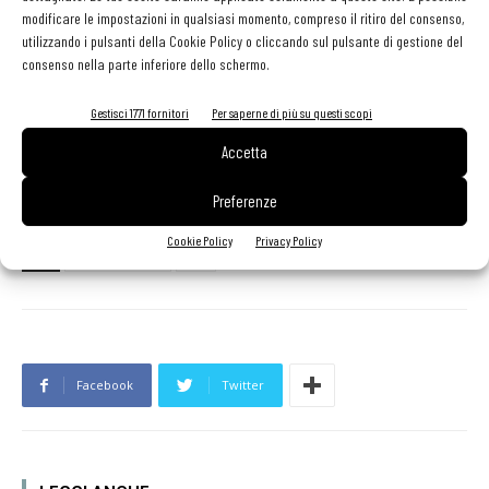
da agricoltura sostenibile, che comprende oggi le principali varietà
modificare le impostazioni in qualsiasi momento, compreso il ritiro del consenso,
consumate in Italia: Carnaroli, Arborio, Roma, Nero, Rosso,
utilizzando i pulsanti della Cookie Policy o cliccando sul pulsante di gestione del
consenso nella parte inferiore dello schermo.
Integrale e Basmati.
Gestisci 1771 fornitori
Per saperne di più su questi scopi
Accetta
Preferenze
Cookie Policy
Privacy Policy
TAG
ecosostenibilità
riso
Facebook
Twitter