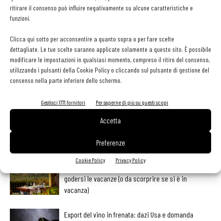
ritirare il consenso può influire negativamente su alcune caratteristiche e
funzioni.
Clicca qui sotto per acconsentire a quanto sopra o per fare scelte
Facebook
Twitter
dettagliate. Le tue scelte saranno applicate solamente a questo sito. È possibile
modificare le impostazioni in qualsiasi momento, compreso il ritiro del consenso,
utilizzando i pulsanti della Cookie Policy o cliccando sul pulsante di gestione del
consenso nella parte inferiore dello schermo.
LEGGI ANCHE
Gestisci 1771 fornitori
Per saperne di più su questi scopi
Ampliare l’attività del ristorante al catering? Sì, ma la
Accetta
scelta giusta è puntare sul premium
Preferenze
Cookie Policy
Privacy Policy
Aperti per ferie. Buoni indirizzi da Nord a Sud per
godersi le vacanze (o da scorprire se si è in
vacanza)
Export del vino in frenata: dazi Usa e domanda